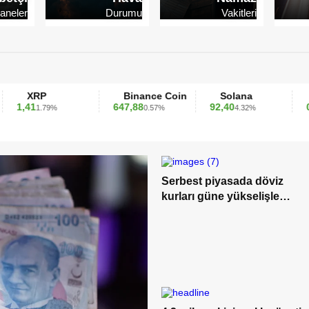
aneler
Durumu
Vakitleri
P
Binance Coin
Solana
TRON
647,88
92,40
0,349589
.79%
0.57%
4.32%
0
Serbest piyasada döviz
kurları güne yükselişle
başladı