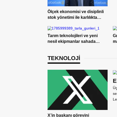
Ölçek ekonomisi ve disiplinli
stok yönetimi ile karlılıkta
yükseliş trendi
Tarım teknolojileri ve yeni
G
nesil ekipmanlar sahada
m
çiftçilerle buluştu
yö
TEKNOLOJİ
E
Üç
se
Le
X’in başkanı görevini