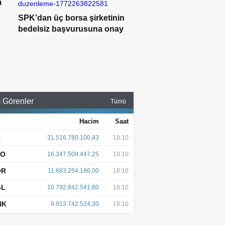
m
SPK’dan üç borsa şirketinin
bedelsiz başvurusuna onay
 Görenler
Tümü
Hacim
Saat
A
31.516.780.100,43
18:10
AO
16.347.509.447,25
18:10
OR
11.683.254.186,00
18:10
GL
10.792.842.541,80
18:10
NK
9.913.742.524,30
18:10