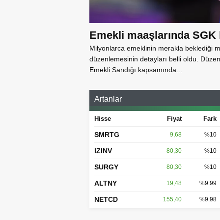
Emekli maaşlarında SGK k
Milyonlarca emeklinin merakla beklediği ma
düzenlemesinin detayları belli oldu. Düz
Emekli Sandığı kapsamında...
Artanlar
Hisse
Fiyat
Fark
SMRTG
9,68
%10
IZINV
80,30
%10
SURGY
80,30
%10
ALTNY
19,48
%9.99
NETCD
155,40
%9.98