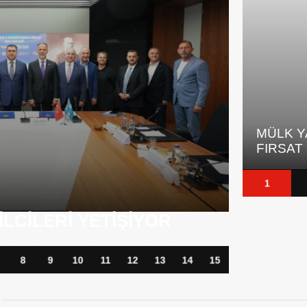
MÜLK YATIRIMCILARI IÇIN YENI
4,2 MIL
FIRSAT
ŞIRKET
1
IRVEDE, KREDI
IŞTA
ALTIND
8
9
10
11
12
13
14
15