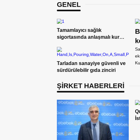
GENEL
Tamamlayıcı sağlık
B
sigortasında anlaşmalı kurum
k
ağı genişliyor
Sa
ek
Ku
Tarladan sanayiye güvenli ve
sürdürülebilir gıda zinciri
ŞİRKET HABERLERİ
Q
İs