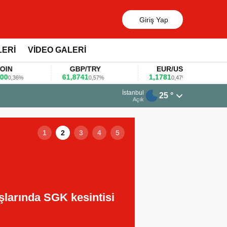
Giriş Yap
LERİ
VİDEO GALERİ
GBP/TRY
EUR/USD
BREN
61,8741
1,1781
100,49
0,57%
0,47%
0,
13 Mart 2026 - 06:55
İstanbul
25 °
Huawei KOBİ’ler için yapay zekâ odaklı e
Açık
1
2
3
4
5
larında SGK kesintisi