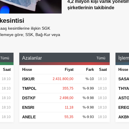
4,2 milyon kişi varlık yöneti
şirketlerinin takibinde
esintisi
aş kesintilerine ilişkin SGK
enlemeye göre; SSK, Bağ-Kur veya
Azalanlar
İşlem
Tümü
Tümü
Saat
Hisse
Fiyat
Fark
Saat
Hisse
ISKUR
SAS
18:10
2.431.800,00
%-10
18:10
TMPOL
THY
18:10
355,75
%-9.99
18:10
DSTKF
AST
18:10
2.498,00
%-9.98
18:10
ENSRI
ERE
18:10
11,18
%-9.98
18:10
ANELE
AKB
18:10
55,35
%-9.93
18:10