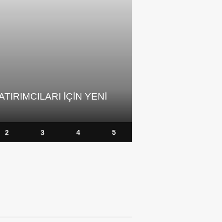
YON KIŞI VARLIK YÖNETIM
ŞEFTALI FIYATL
LERININ TAKIBINDE
YARI YARIYA ER
2
3
4
5
A 5 BIN DOLAR IHTIMALI