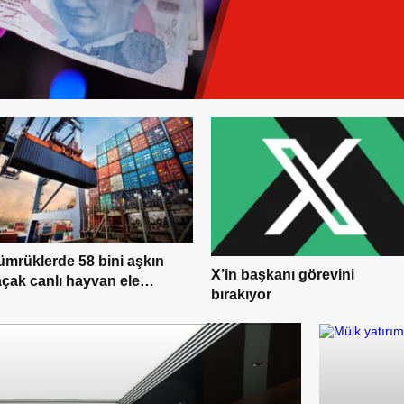
mrüklerde 58 bini aşkın
X’in başkanı görevini
çak canlı hayvan ele
bırakıyor
çirildi