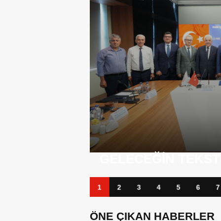
BANKA KÂRLARI Z
TIŞIYOR
BORÇLARI TIRMAN
1
2
3
4
5
6
7
ÖNE ÇIKAN HABERLER