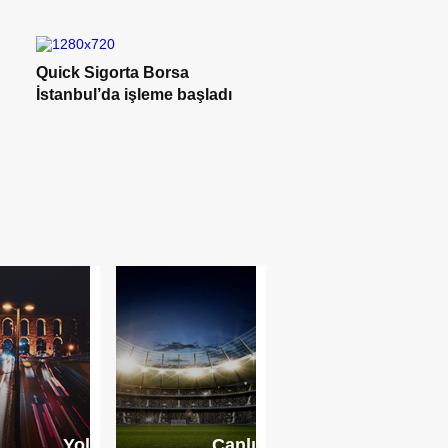
Tamamlayıcı sağlık
sigortasında anlaşmalı kurum
ağı genişliyor
Bireysel bir çabadan
korunduğu kolektif bi
harekete
Yol
Canlı