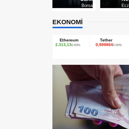
Borsa
Ecz
EKONOMİ
Bitcoin
Ethereum
Tether
XR
0.214
2.313,13
0,999864
1,41
0.11%
0.83%
0.00%
1