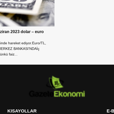
iran 2023 dolar – euro
inde hareket ediyor.Euro/TL,
R MERKEZ BANKASI'NDAİç
nkü faiz...
KISAYOLLAR
E-