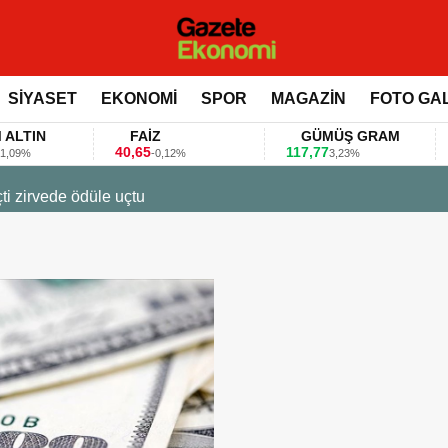
SİYASET
EKONOMİ
SPOR
MAGAZİN
FOTO GA
IN
FAİZ
GÜMÜŞ GRAM
B
40,65
117,77
80.
-0,12%
3,23%
23 Mart 2026 - 07:12
Firmalar gıda fuarlarını bu 