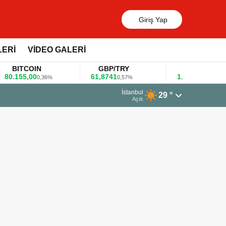
Giriş Yap
LERİ
VİDEO GALERİ
ITCOIN
GBP/TRY
EUR/USD
155,00
61,8741
1,1781
0,36%
0,57%
0,47%
İstanbul
29 °
anket ile değerlendirdi
Açık