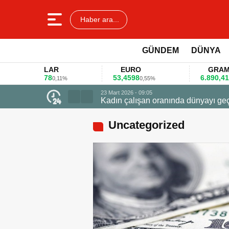
Haber ara...
GÜNDEM
DÜNYA
DOLAR
EURO
GRAM ALT
45,3578
53,4598
6.890,41
0,11%
0,55%
1,09%
a dünyayı geçti zirvede ödüle uçtu
Uncategorized