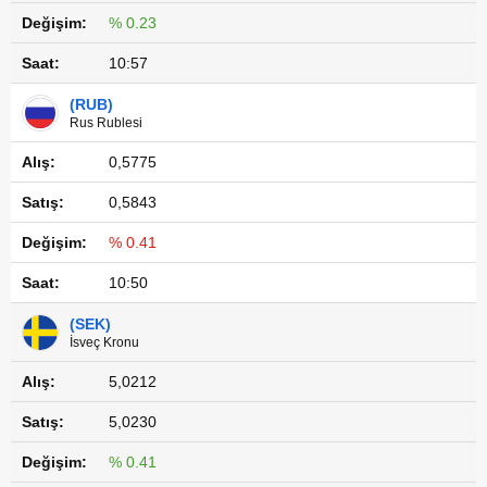
% 0.23
10:57
(RUB)
Rus Rublesi
0,5775
0,5843
% 0.41
10:50
(SEK)
İsveç Kronu
5,0212
5,0230
% 0.41