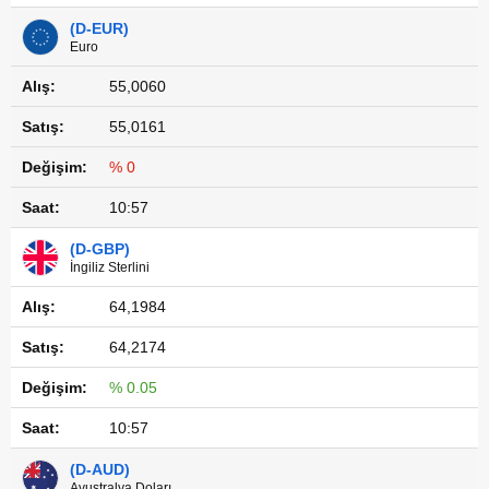
(D-EUR)
Euro
55,0060
55,0161
% 0
10:57
(D-GBP)
İngiliz Sterlini
64,1984
64,2174
% 0.05
10:57
(D-AUD)
Avustralya Doları