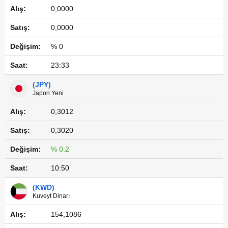
0,0000
0,0000
% 0
23:33
(JPY)
Japon Yeni
0,3012
0,3020
% 0.2
10:50
(KWD)
Kuveyt Dinarı
154,1086