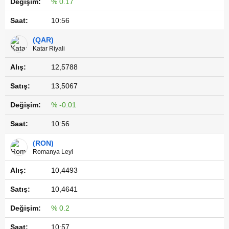
% 0.17
10:56
(QAR)
Katar Riyali
12,5788
13,5067
% -0.01
10:56
(RON)
Romanya Leyi
10,4493
10,4641
% 0.2
10:57