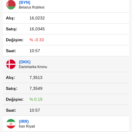
(BYN)
Belarus Rublesi
16,0232
16,0345
% -0.33
10:57
(DKK)
Danimarka Kronu
7,3513
7,3549
% 0.19
10:57
(IRR)
İran Riyali