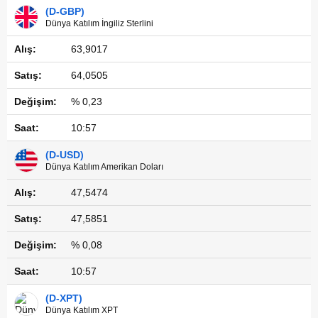
(D-GBP)
Dünya Katılım İngiliz Sterlini
63,9017
64,0505
% 0,23
10:57
(D-USD)
Dünya Katılım Amerikan Doları
47,5474
47,5851
% 0,08
10:57
(D-XPT)
Dünya Katılım XPT