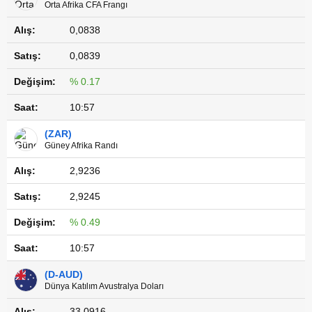
Orta Afrika CFA Frangı
0,0838
0,0839
% 0.17
10:57
(ZAR)
Güney Afrika Randı
2,9236
2,9245
% 0.49
10:57
(D-AUD)
Dünya Katılım Avustralya Doları
33,0916