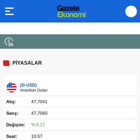
PİYASALAR
(D-USD)
Amerikan Doları
47,7041
47,7060
% 0.17
10:57