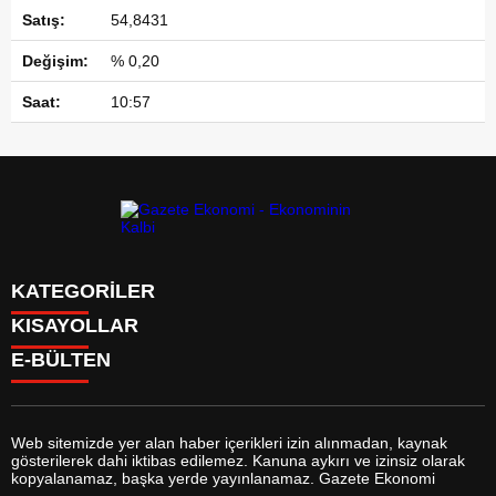
54,8431
% 0,20
10:57
KATEGORİLER
KISAYOLLAR
GÜNDEM
E-BÜLTEN
DÜNYA
BURÇLAR
SİYASET
CANLI BORSA
EKONOMİ
CANLI SONUÇLAR
SPOR
CANLI TV
MAGAZİN
Web sitemizde yer alan haber içerikleri izin alınmadan, kaynak
FİKSTÜR
SAĞLIK
gösterilerek dahi iktibas edilemez. Kanuna aykırı ve izinsiz olarak
FİRMA EKLE
EĞİTİM
gazeteekonomi.com
e-bültenine abone olarak, tarafınıza haber,
kopyalanamaz, başka yerde yayınlanamaz. Gazete Ekonomi
FİRMA REHBERİ
YAŞAM
duyuru ve kampanya içerikli e-postaların gönderilmesini kabul etmiş