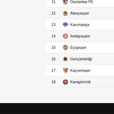
11
Gaziantep FK
12
Alanyaspor
13
Kasımpaşa
14
Antalyaspor
15
Eyüpspor
16
Gençlerbirliği
17
Kayserispor
18
Karagümrük