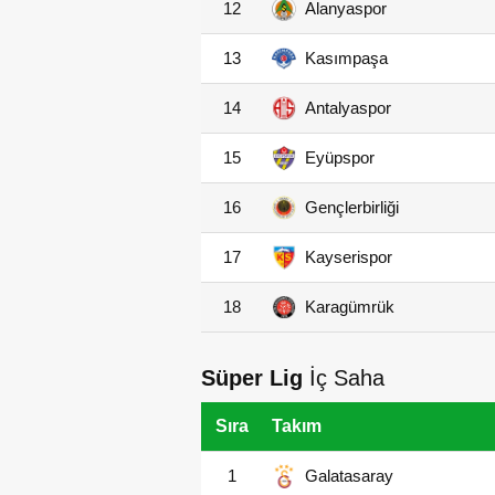
12
Alanyaspor
13
Kasımpaşa
14
Antalyaspor
15
Eyüpspor
16
Gençlerbirliği
17
Kayserispor
18
Karagümrük
Süper Lig
İç Saha
Sıra
Takım
1
Galatasaray