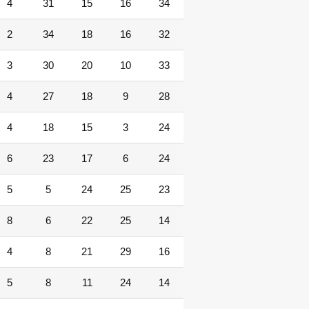
4
31
15
16
34
2
34
18
16
32
3
30
20
10
33
4
27
18
9
28
4
18
15
3
24
6
23
17
6
24
5
5
24
25
23
8
6
22
25
14
4
8
21
29
16
5
8
11
24
14