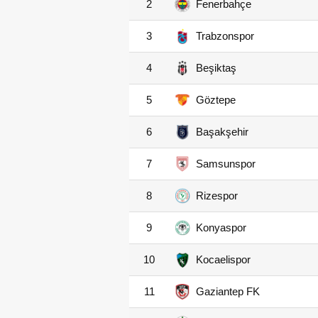
2
Fenerbahçe
3
Trabzonspor
4
Beşiktaş
5
Göztepe
6
Başakşehir
7
Samsunspor
8
Rizespor
9
Konyaspor
10
Kocaelispor
11
Gaziantep FK