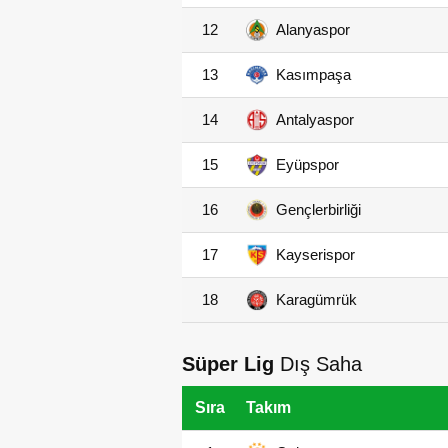
12
Alanyaspor
13
Kasımpaşa
14
Antalyaspor
15
Eyüpspor
16
Gençlerbirliği
17
Kayserispor
18
Karagümrük
Süper Lig
Dış Saha
Sıra
Takım