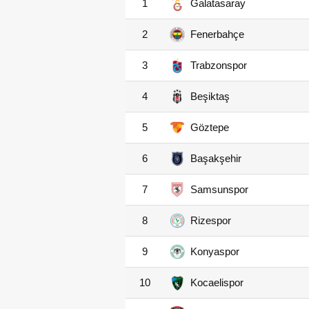
1
Galatasaray
2
Fenerbahçe
3
Trabzonspor
4
Beşiktaş
5
Göztepe
6
Başakşehir
7
Samsunspor
8
Rizespor
9
Konyaspor
10
Kocaelispor