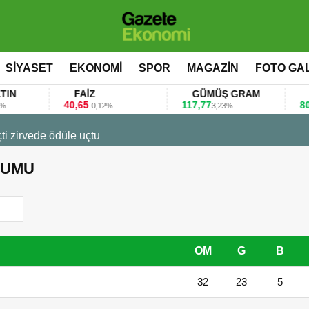
SİYASET
EKONOMİ
SPOR
MAGAZİN
FOTO GA
FAİZ
GÜMÜŞ GRAM
BITCOIN
40,65
117,77
80.155,00
-0,12%
3,23%
0,
 değerlendirdi
URUMU
OM
G
B
32
23
5