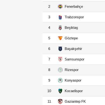
2
Fenerbahçe
3
Trabzonspor
4
Beşiktaş
5
Göztepe
6
Başakşehir
7
Samsunspor
8
Rizespor
9
Konyaspor
10
Kocaelispor
11
Gaziantep FK