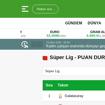
Haber ara...
GÜNDEM
DÜNYA
LAR
EURO
GRAM ALTIN
78
53,4598
6.890,41
0,11%
0,55%
1,09%
23 Mart 2026 - 07:12
Firmalar gıda fuarlarını bu anket ile
Süper Lig - PUAN D
Süper Lig
Sıra
Takım
1
Galatasaray