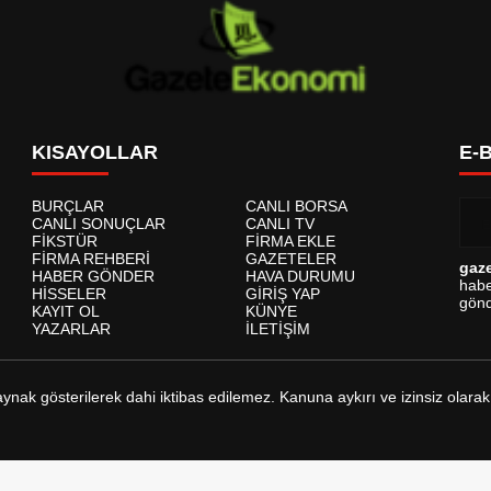
KISAYOLLAR
E-
BURÇLAR
CANLI BORSA
CANLI SONUÇLAR
CANLI TV
FİKSTÜR
FİRMA EKLE
FİRMA REHBERİ
GAZETELER
gaz
HABER GÖNDER
HAVA DURUMU
habe
HİSSELER
GİRİŞ YAP
gönd
KAYIT OL
KÜNYE
YAZARLAR
İLETİŞİM
kaynak gösterilerek dahi iktibas edilemez. Kanuna aykırı ve izinsiz ol