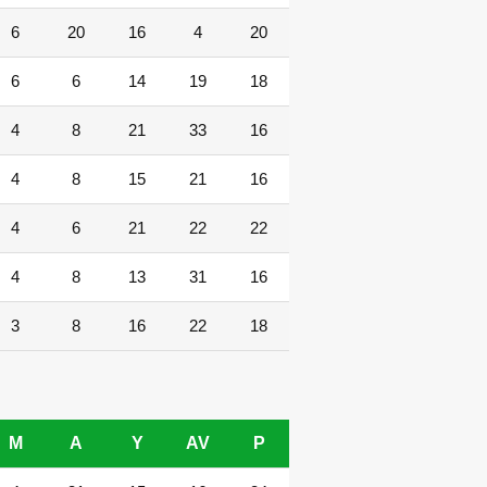
6
20
16
4
20
6
6
14
19
18
4
8
21
33
16
4
8
15
21
16
4
6
21
22
22
4
8
13
31
16
3
8
16
22
18
M
A
Y
AV
P