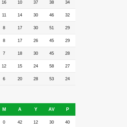
16
10
37
38
34
11
14
30
46
32
8
17
30
51
29
8
17
26
45
29
7
18
30
45
28
12
15
24
58
27
6
20
28
53
24
M
A
Y
AV
P
0
42
12
30
40