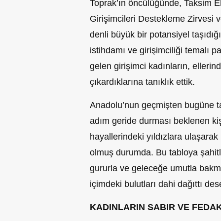
Toprak’ın öncülüğünde, Taksim El
Girişimcileri Destekleme Zirvesi v
denli büyük bir potansiyel taşıdığ
istihdamı ve girişimciliği temalı 
gelen girişimci kadınların, elleri
çıkardıklarına tanıklık ettik.
Anadolu’nun geçmişten bugüne taşı
adım geride durması beklenen kişi
hayallerindeki yıldızlara ulaşarak
olmuş durumda. Bu tabloya şahit
gururla ve geleceğe umutla bakmam
içimdeki bulutları dahi dağıttı d
KADINLARIN SABIR VE FEDA