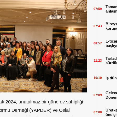
Tamaml
07:59
anlaşm
Bireys
07:43
korund
E-tica
08:57
başlıy
Tarlad
11:23
sürdür
İş dün
10:10
Gelece
07:09
Dönem
k 2024, unutulmaz bir güne ev sahipliği
latformu Derneği (YAPDER) ve Celal
Üretke
07:00
öne çı