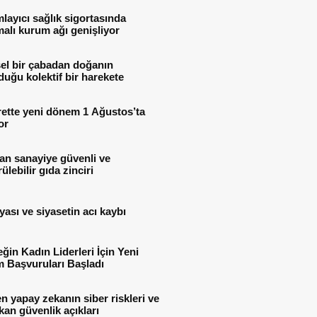
ayıcı sağlık sigortasında
alı kurum ağı genişliyor
el bir çabadan doğanın
uğu kolektif bir harekete
rette yeni dönem 1 Ağustos’ta
or
an sanayiye güvenli ve
ülebilir gıda zinciri
yası ve siyasetin acı kaybı
ğin Kadın Liderleri İçin Yeni
 Başvuruları Başladı
n yapay zekanın siber riskleri ve
kan güvenlik açıkları