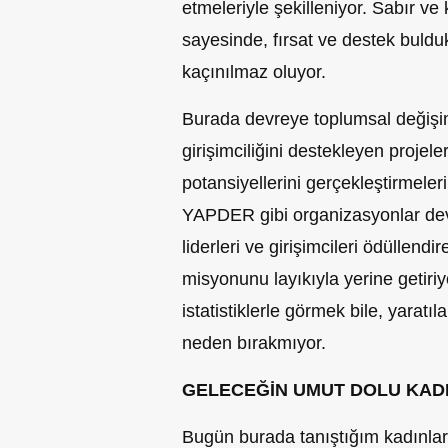
etmeleriyle şekilleniyor. Sabır ve k
sayesinde, fırsat ve destek buldu
kaçınılmaz oluyor.
Burada devreye toplumsal değişim 
girişimciliğini destekleyen projeler
potansiyellerini gerçekleştirmeler
YAPDER gibi organizasyonlar devas
liderleri ve girişimcileri ödülle
misyonunu layıkıyla yerine getiriyor
istatistiklerle görmek bile, yaratı
neden bırakmıyor.
GELECEĞİN UMUT DOLU KAD
Bugün burada tanıştığım kadınlar,