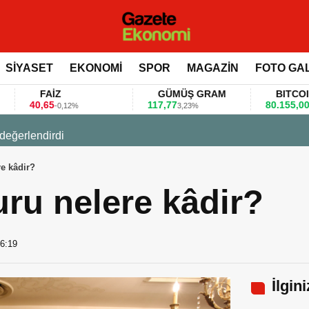
SİYASET
EKONOMİ
SPOR
MAGAZİN
FOTO GA
FAİZ
GÜMÜŞ GRAM
BITCOIN
0,65
117,77
80.155,00
-0,12%
3,23%
0,36%
 değerlendirdi
e kâdir?
ru nelere kâdir?
6:19
İlgin