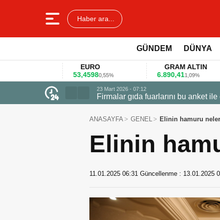
Haber ara...
GÜNDEM
DÜNYA
EURO
GRAM ALTIN
53,4598
6.890,41
4
%
0,55%
1,09%
23 Mart 2026 - 07:12
Firmalar gıda fuarlarını bu anket ile
ANASAYFA
GENEL
Elinin hamuru neler
Elinin hamu
11.01.2025 06:31
Güncellenme :
13.01.2025 0