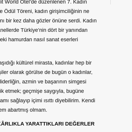
it World Otel’de düzenlenen 7. Kadın
e Ödül Töreni, kadın girişimciliğinin ne
ını bir kez daha gözler önüne serdi. Kadın
panellerde Türkiye’nin dört bir yanından
ndeki hamurdan nasıl sanat eserleri
dığı kültürel mirasta, kadınlar hep bir
ler olarak görülse de bugün o kadınlar,
 liderliğin, azmin ve başarının simgesi
lik etmek; geçmişe saygıyla, bugüne
ı sağlayıp içimi ısıttı diyebilirim. Kendi
esem abartmış olmam.
KÂRLIKLA YARATTIKLARI DEĞERLER