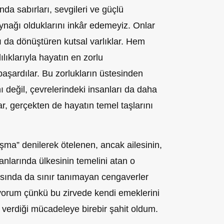
da sabırları, sevgileri ve güçlü
aynağı olduklarını inkâr edemeyiz. Onlar
arı da dönüştüren kutsal varlıklar. Hem
lıklarıyla hayatın en zorlu
başardılar. Bu zorlukların üstesinden
 değil, çevrelerindeki insanları da daha
ar, gerçekten de hayatın temel taşlarını
ışma” denilerek ötelenen, ancak ailesinin,
larında ülkesinin temelini atan o
asında da sınır tanımayan cengaverler
iyorum çünkü bu zirvede kendi emeklerini
n verdiği mücadeleye birebir şahit oldum.