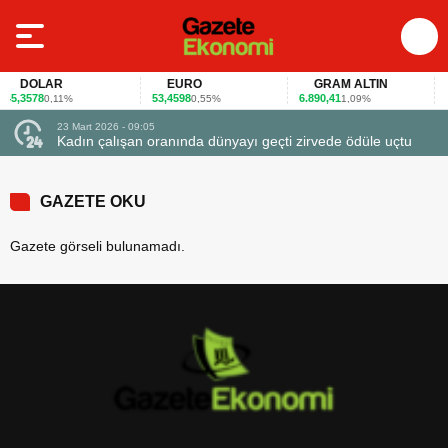
DOLAR
EURO
GRAM ALTIN
45,3578
53,4598
6.890,41
4
0,11%
0,55%
1,09%
23 Mart 2026 - 09:05
Kadın çalışan oranında dünyayı geçti zirvede ödüle uçtu
GAZETE OKU
Gazete görseli bulunamadı.