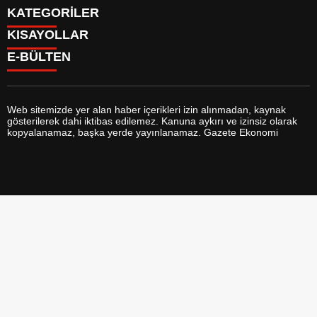
KATEGORİLER
KISAYOLLAR
GÜNDEM
E-BÜLTEN
DÜNYA
BURÇLAR
SİYASET
CANLI BORSA
EKONOMİ
CANLI SONUÇLAR
SPOR
CANLI TV
MAGAZİN
Web sitemizde yer alan haber içerikleri izin alınmadan, kaynak
FİKSTÜR
SAĞLIK
gösterilerek dahi iktibas edilemez. Kanuna aykırı ve izinsiz olarak
FİRMA EKLE
EĞİTİM
gazeteekonomi.com
e-bültenine abone olarak, tarafınıza haber,
kopyalanamaz, başka yerde yayınlanamaz. Gazete Ekonomi
FİRMA REHBERİ
YAŞAM
duyuru ve kampanya içerikli e-postaların gönderilmesini kabul etmiş
GAZETELER
TEKNOLOJİ
olursunuz.
HABER GÖNDER
KÜLTÜR SANAT
HAVA DURUMU
BİYOGRAFİLER
HİSSELER
YEREL HABERLER
GİRİŞ YAP
VİZYONDAKİLER
KAYIT OL
FOTO GALERİ
KÜNYE
VİDEO GALERİ
YAZARLAR
İLETİŞİM