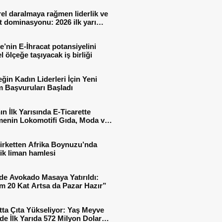
el daralmaya rağmen liderlik ve
t dominasyonu: 2026 ilk yarı
al sonuçları
e’nin E-İhracat potansiyelini
l ölçeğe taşıyacak iş birliği
ğin Kadın Liderleri İçin Yeni
 Başvuruları Başladı
ın İlk Yarısında E-Ticarette
enin Lokomotifi Gıda, Moda ve
 Oldu
irketten Afrika Boynuzu’nda
jik liman hamlesi
de Avokado Masaya Yatırıldı:
m 20 Kat Artsa da Pazar Hazır”
tta Çıta Yükseliyor: Yaş Meyve
e İlk Yarıda 572 Milyon Dolar