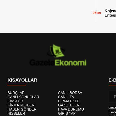
Başarı
Kojen
06:59
Enteg
Enerji
KISAYOLLAR
E-
BURÇLAR
CANLI BORSA
CANLI SONUÇLAR
CANLI TV
FİKSTÜR
FİRMA EKLE
FİRMA REHBERİ
GAZETELER
gaz
HABER GÖNDER
HAVA DURUMU
habe
HİSSELER
GİRİŞ YAP
gönd