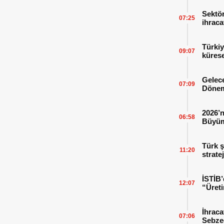
Sektör
07:25
ihraca
finans
Türkiy
09:07
kürese
Gelece
07:09
Dönem
2026’n
06:58
Büyüm
Kitap
Türk ş
11:20
strate
İSTİB’
12:07
“Üreti
İhraca
07:06
Sebzed