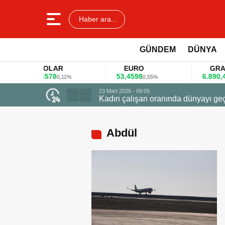
Haber ara...
GÜNDEM
DÜNYA
DOLAR
EURO
GRAM AL
45,3578
53,4598
6.890,41
0,11%
0,55%
1,09
23 Mart 2026 - 09:05
Kadın çalışan oranında dünyayı geçti zirved
Abdül