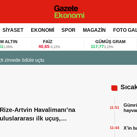
SİYASET
EKONOMİ
SPOR
MAGAZİN
FOTO GA
TIN
FAİZ
GÜMÜŞ GRAM
40,65
117,77
80
%
-0,12%
3,23%
e ödüle uçtu
Sıca
Gümrük
11:51
Rize-Artvin Havalimanı’na
hayvan
uluslararası ilk uçuş,
Umman’dan
X’in b
11:44