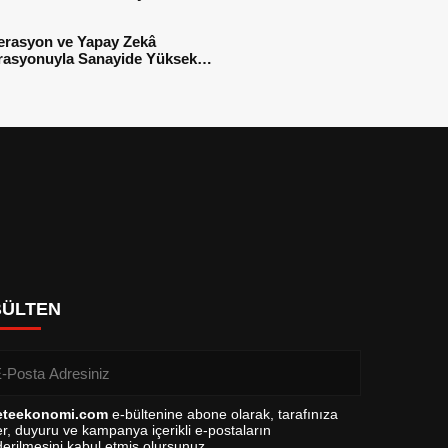
sı
erasyon ve Yapay Zekâ
rasyonuyla Sanayide Yüksek
 Verimliliği
BÜLTEN
eteekonomi.com
e-bültenine abone olarak, tarafınıza
r, duyuru ve kampanya içerikli e-postaların
erilmesini kabul etmiş olursunuz.