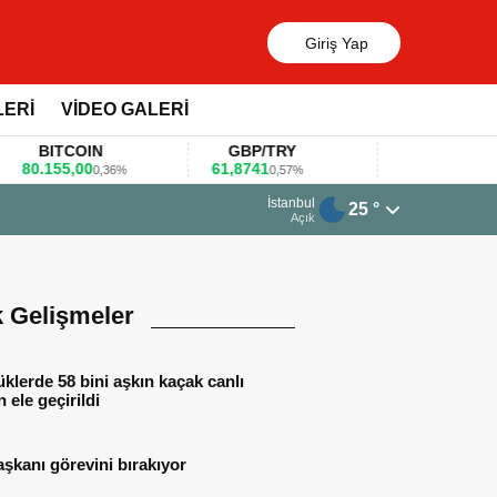
Giriş Yap
LERİ
VİDEO GALERİ
BITCOIN
GBP/TRY
EUR/USD
.155,00
61,8741
1,1781
0,36%
0,57%
0,47%
23 Mart 2026 - 07:12
İstanbul
25 °
Firmalar gıda fuarlarını bu anket ile değerlendirdi
Açık
k Gelişmeler
lerde 58 bini aşkın kaçak canlı
 ele geçirildi
aşkanı görevini bırakıyor