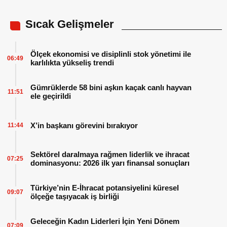
Sıcak Gelişmeler
Ölçek ekonomisi ve disiplinli stok yönetimi ile
06:49
karlılıkta yükseliş trendi
Gümrüklerde 58 bini aşkın kaçak canlı hayvan
11:51
ele geçirildi
X’in başkanı görevini bırakıyor
11:44
Sektörel daralmaya rağmen liderlik ve ihracat
07:25
dominasyonu: 2026 ilk yarı finansal sonuçları
Türkiye’nin E-İhracat potansiyelini küresel
09:07
ölçeğe taşıyacak iş birliği
Geleceğin Kadın Liderleri İçin Yeni Dönem
07:09