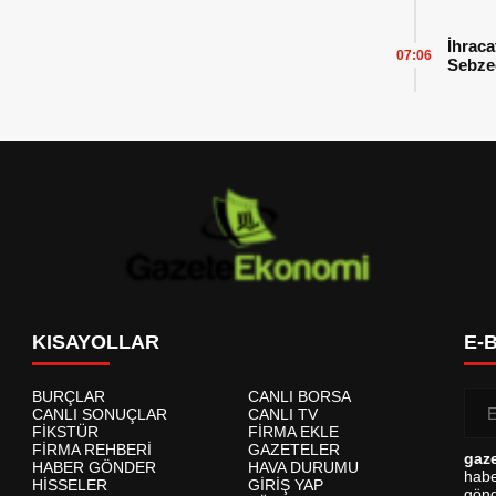
İhraca
07:06
Sebzed
Başarı
KISAYOLLAR
E-
BURÇLAR
CANLI BORSA
CANLI SONUÇLAR
CANLI TV
FİKSTÜR
FİRMA EKLE
FİRMA REHBERİ
GAZETELER
gaz
HABER GÖNDER
HAVA DURUMU
habe
HİSSELER
GİRİŞ YAP
gönd