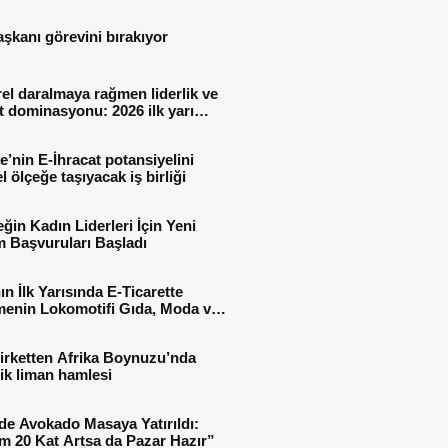
aşkanı görevini bırakıyor
el daralmaya rağmen liderlik ve
t dominasyonu: 2026 ilk yarı
al sonuçları
e’nin E-İhracat potansiyelini
l ölçeğe taşıyacak iş birliği
ğin Kadın Liderleri İçin Yeni
 Başvuruları Başladı
ın İlk Yarısında E-Ticarette
enin Lokomotifi Gıda, Moda ve
 Oldu
irketten Afrika Boynuzu’nda
jik liman hamlesi
de Avokado Masaya Yatırıldı:
m 20 Kat Artsa da Pazar Hazır”