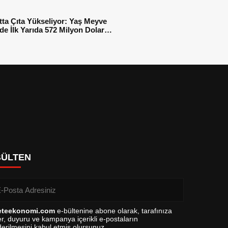
tta Çıta Yükseliyor: Yaş Meyve
e İlk Yarıda 572 Milyon Dolar
sı
BÜLTEN
eteekonomi.com
e-bültenine abone olarak, tarafınıza
r, duyuru ve kampanya içerikli e-postaların
erilmesini kabul etmiş olursunuz.