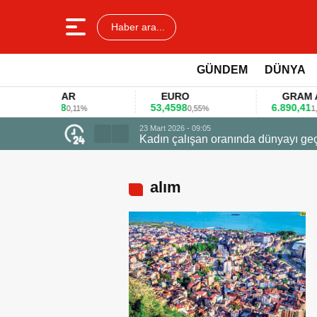
Haber ara...
GÜNDEM
DÜNYA
DOLAR
EURO
GRAM ALT
45,3578
53,4598
6.890,41
0,11%
0,55%
1,09%
a dünyayı geçti zirvede ödüle uçtu
alım