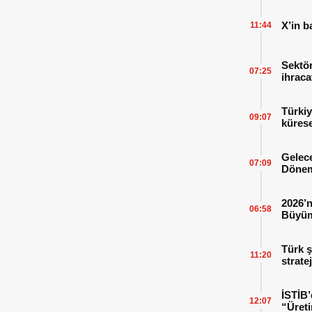
X’in b
11:44
Sektör
07:25
ihraca
finans
Türkiy
09:07
kürese
Gelece
07:09
Dönem
2026’n
06:58
Büyüm
Kitap
Türk ş
11:20
strate
İSTİB’
12:07
“Üreti