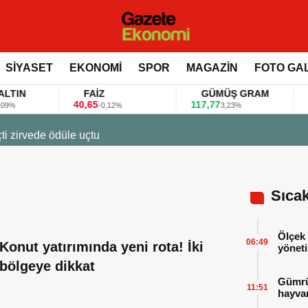
SİYASET
EKONOMİ
SPOR
MAGAZİN
FOTO GA
IN
FAİZ
GÜMÜŞ GRAM
B
40,65
117,77
80.
-0,12%
3,23%
23 Mart 2026 - 07:12
Firmalar gıda fuarlarını bu 
Sıca
Ölçek 
06:49
Konut yatırımında yeni rota! İki
yöneti
bölgeye dikkat
Gümrük
11:51
hayvan