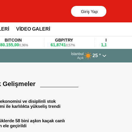
Giriş Yap
LERİ
VİDEO GALERİ
ITCOIN
GBP/TRY
EUR/USD
155,00
61,8741
1,1781
0,36%
0,57%
0,47%
İstanbul
25 °
anket ile değerlendirdi
Açık
k Gelişmeler
ekonomisi ve disiplinli stok
mi ile karlılıkta yükseliş trendi
lerde 58 bini aşkın kaçak canlı
 ele geçirildi