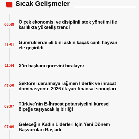
Sıcak Gelişmeler
Ölçek ekonomisi ve disiplinli stok yönetimi ile
06:49
karlılıkta yükseliş trendi
Gümrüklerde 58 bini aşkın kaçak canlı hayvan
11:51
ele geçirildi
X’in başkanı görevini bırakıyor
11:44
Sektörel daralmaya rağmen liderlik ve ihracat
07:25
dominasyonu: 2026 ilk yarı finansal sonuçları
Türkiye’nin E-İhracat potansiyelini küresel
09:07
ölçeğe taşıyacak iş birliği
Geleceğin Kadın Liderleri İçin Yeni Dönem
07:09
Başvuruları Başladı