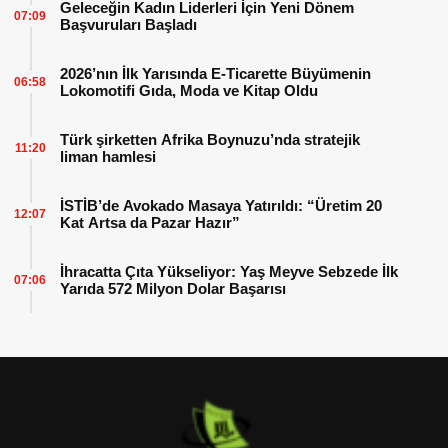
Geleceğin Kadın Liderleri İçin Yeni Dönem
07:09
Başvuruları Başladı
2026’nın İlk Yarısında E-Ticarette Büyümenin
06:58
Lokomotifi Gıda, Moda ve Kitap Oldu
Türk şirketten Afrika Boynuzu’nda stratejik
11:20
liman hamlesi
İSTİB’de Avokado Masaya Yatırıldı: “Üretim 20
12:07
Kat Artsa da Pazar Hazır”
İhracatta Çıta Yükseliyor: Yaş Meyve Sebzede İlk
07:06
Yarıda 572 Milyon Dolar Başarısı