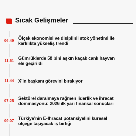
Sıcak Gelişmeler
Ölçek ekonomisi ve disiplinli stok yönetimi ile
06:49
karlılıkta yükseliş trendi
Gümrüklerde 58 bini aşkın kaçak canlı hayvan
11:51
ele geçirildi
X’in başkanı görevini bırakıyor
11:44
Sektörel daralmaya rağmen liderlik ve ihracat
07:25
dominasyonu: 2026 ilk yarı finansal sonuçları
Türkiye’nin E-İhracat potansiyelini küresel
09:07
ölçeğe taşıyacak iş birliği