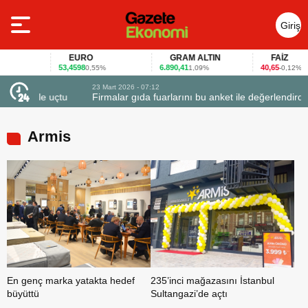
Giriş
Yap
EURO
GRAM ALTIN
FAİZ
53,4598
6.890,41
40,65
0,55%
1,09%
-0,12%
23 Mart 2026 - 07:12
uçtu
Firmalar gıda fuarlarını bu anket ile değerlendirdi
Armis
En genç marka yatakta hedef
235’inci mağazasını İstanbul
büyüttü
Sultangazi’de açtı