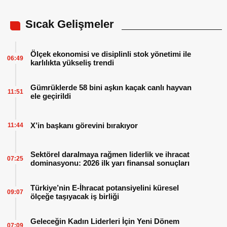
Sıcak Gelişmeler
Ölçek ekonomisi ve disiplinli stok yönetimi ile
06:49
karlılıkta yükseliş trendi
Gümrüklerde 58 bini aşkın kaçak canlı hayvan
11:51
ele geçirildi
X’in başkanı görevini bırakıyor
11:44
Sektörel daralmaya rağmen liderlik ve ihracat
07:25
dominasyonu: 2026 ilk yarı finansal sonuçları
Türkiye’nin E-İhracat potansiyelini küresel
09:07
ölçeğe taşıyacak iş birliği
Geleceğin Kadın Liderleri İçin Yeni Dönem
07:09