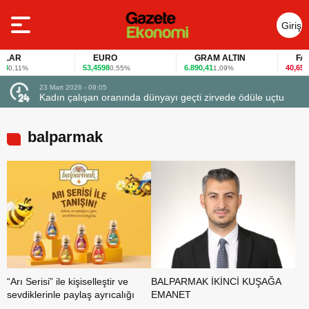
Giriş
Yap
AR
EURO
GRAM ALTIN
FAİZ
53,4598
6.890,41
40,65
0,11%
0,55%
1,09%
-0,
23 Mart 2026 - 09:05
23
Kadın çalışan oranında dünyayı geçti zirvede ödüle uçtu
F
balparmak
“Arı Serisi” ile kişiselleştir ve
BALPARMAK İKİNCİ KUŞAĞA
sevdiklerinle paylaş ayrıcalığı
EMANET