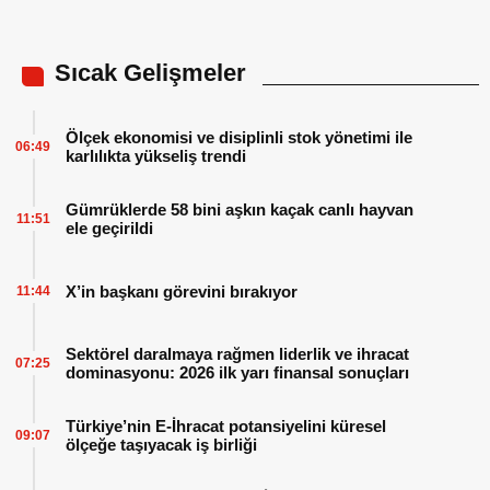
Sıcak Gelişmeler
Ölçek ekonomisi ve disiplinli stok yönetimi ile
06:49
karlılıkta yükseliş trendi
Gümrüklerde 58 bini aşkın kaçak canlı hayvan
11:51
ele geçirildi
X’in başkanı görevini bırakıyor
11:44
Sektörel daralmaya rağmen liderlik ve ihracat
07:25
dominasyonu: 2026 ilk yarı finansal sonuçları
Türkiye’nin E-İhracat potansiyelini küresel
09:07
ölçeğe taşıyacak iş birliği