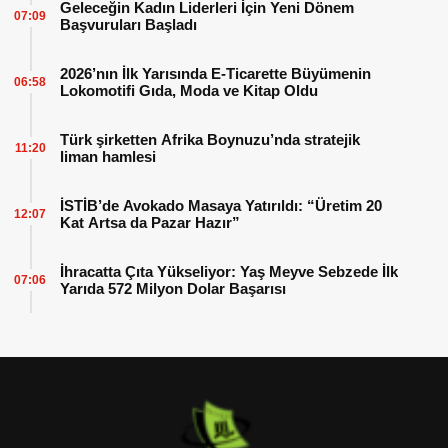
Geleceğin Kadın Liderleri İçin Yeni Dönem
07:09
Başvuruları Başladı
2026’nın İlk Yarısında E-Ticarette Büyümenin
06:58
Lokomotifi Gıda, Moda ve Kitap Oldu
Türk şirketten Afrika Boynuzu’nda stratejik
11:20
liman hamlesi
İSTİB’de Avokado Masaya Yatırıldı: “Üretim 20
12:07
Kat Artsa da Pazar Hazır”
İhracatta Çıta Yükseliyor: Yaş Meyve Sebzede İlk
07:06
Yarıda 572 Milyon Dolar Başarısı