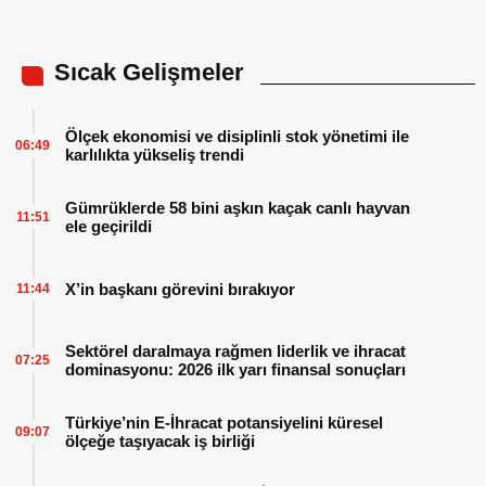
Sıcak Gelişmeler
Ölçek ekonomisi ve disiplinli stok yönetimi ile
06:49
karlılıkta yükseliş trendi
Gümrüklerde 58 bini aşkın kaçak canlı hayvan
11:51
ele geçirildi
X’in başkanı görevini bırakıyor
11:44
Sektörel daralmaya rağmen liderlik ve ihracat
07:25
dominasyonu: 2026 ilk yarı finansal sonuçları
Türkiye’nin E-İhracat potansiyelini küresel
09:07
ölçeğe taşıyacak iş birliği