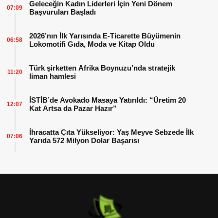
Geleceğin Kadın Liderleri İçin Yeni Dönem
07:09
Başvuruları Başladı
2026’nın İlk Yarısında E-Ticarette Büyümenin
06:58
Lokomotifi Gıda, Moda ve Kitap Oldu
Türk şirketten Afrika Boynuzu’nda stratejik
11:20
liman hamlesi
İSTİB’de Avokado Masaya Yatırıldı: “Üretim 20
12:07
Kat Artsa da Pazar Hazır”
İhracatta Çıta Yükseliyor: Yaş Meyve Sebzede İlk
07:06
Yarıda 572 Milyon Dolar Başarısı