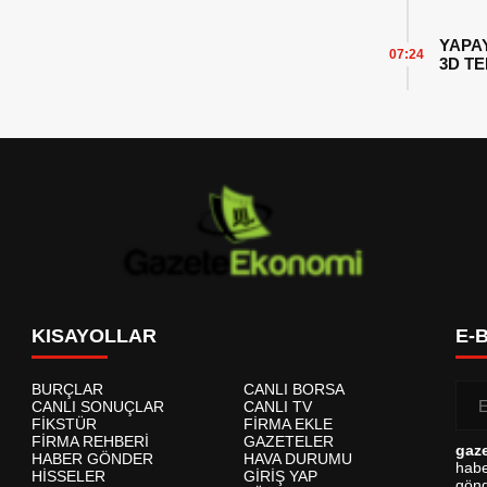
YAPA
07:24
3D T
KISAYOLLAR
E-
BURÇLAR
CANLI BORSA
CANLI SONUÇLAR
CANLI TV
FİKSTÜR
FİRMA EKLE
FİRMA REHBERİ
GAZETELER
gaz
HABER GÖNDER
HAVA DURUMU
habe
HİSSELER
GİRİŞ YAP
gönd