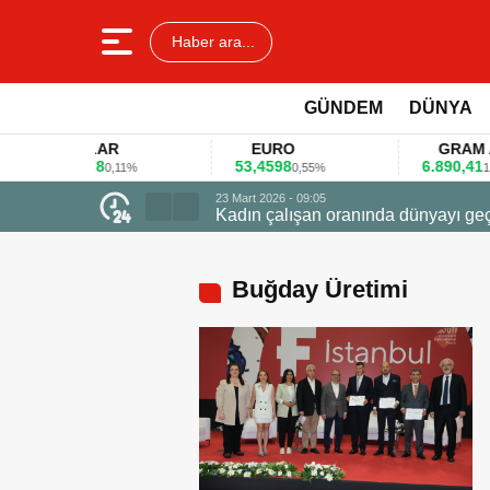
Haber ara...
GÜNDEM
DÜNYA
DOLAR
EURO
GRAM ALT
45,3578
53,4598
6.890,41
0,11%
0,55%
1,09%
ede ödüle uçtu
Buğday Üretimi