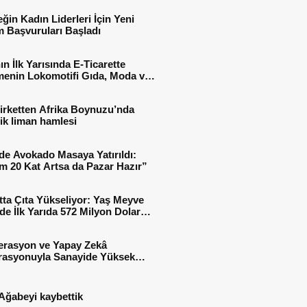
ğin Kadın Liderleri İçin Yeni
 Başvuruları Başladı
ın İlk Yarısında E-Ticarette
enin Lokomotifi Gıda, Moda ve
 Oldu
irketten Afrika Boynuzu’nda
jik liman hamlesi
de Avokado Masaya Yatırıldı:
m 20 Kat Artsa da Pazar Hazır”
tta Çıta Yükseliyor: Yaş Meyve
e İlk Yarıda 572 Milyon Dolar
sı
erasyon ve Yapay Zekâ
rasyonuyla Sanayide Yüksek
 Verimliliği
Ağabeyi kaybettik