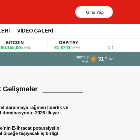
Giriş Yap
LERİ
VİDEO GALERİ
ITCOIN
GBP/TRY
EUR/USD
155,00
61,8741
1,1781
0,36%
0,57%
0,47%
İstanbul
31 °
di
Açık
k Gelişmeler
el daralmaya rağmen liderlik ve
t dominasyonu: 2026 ilk yarı
al sonuçları
e’nin E-İhracat potansiyelini
l ölçeğe taşıyacak iş birliği