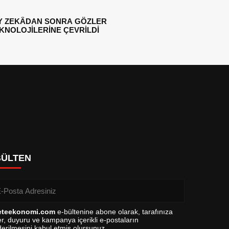
Y ZEKÂDAN SONRA GÖZLER
EKNOLOJİLERİNE ÇEVRİLDİ
BÜLTEN
eteekonomi.com
e-bültenine abone olarak, tarafınıza
r, duyuru ve kampanya içerikli e-postaların
erilmesini kabul etmiş olursunuz.