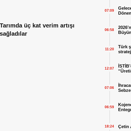
Gelece
07:09
Dönem
Tarımda üç kat verim artışı
2026’n
06:58
Büyüm
sağladılar
Kitap
Türk ş
11:20
strate
İSTİB’
12:07
“Üreti
İhraca
07:06
Sebzed
Başarı
Kojen
06:59
Enteg
Enerji
Çetin 
18:24