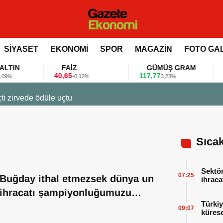
SİYASET
EKONOMİ
SPOR
MAGAZİN
FOTO GA
IN
FAİZ
GÜMÜŞ GRAM
B
40,65
117,77
80.
-0,12%
3,23%
23 Mart 2026 - 07:12
Firmalar gıda fuarlarını bu anket ile değerlendir
Sıca
Sektör
07:25
Buğday ithal etmezsek dünya un
ihraca
finans
ihracatı şampiyonluğumuzu
Türkiy
kaybedebiliriz
09:07
kürese