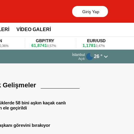
Giriş Yap
LERİ
VİDEO GALERİ
GBP/TRY
EUR/USD
61,8741
1,1781
100
6%
0,57%
0,47%
13 Mart 2026 - 06:55
İstanbul
26 °
Huawei KOBİ’ler için yapay zekâ odaklı e
Açık
k Gelişmeler
lerde 58 bini aşkın kaçak canlı
 ele geçirildi
aşkanı görevini bırakıyor