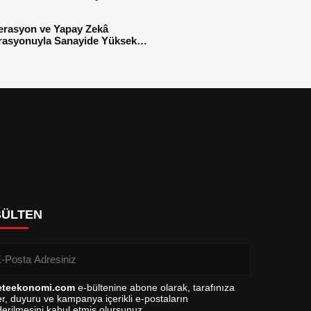
sı
erasyon ve Yapay Zekâ
rasyonuyla Sanayide Yüksek
 Verimliliği
BÜLTEN
eteekonomi.com
e-bültenine abone olarak, tarafınıza
r, duyuru ve kampanya içerikli e-postaların
erilmesini kabul etmiş olursunuz.