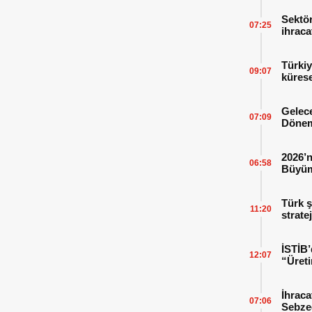
Sektör
07:25
ihraca
finans
Türkiy
09:07
kürese
Gelece
07:09
Dönem
2026’n
06:58
Büyüm
Kitap
Türk ş
11:20
strate
İSTİB’
12:07
“Üreti
İhraca
07:06
Sebzed