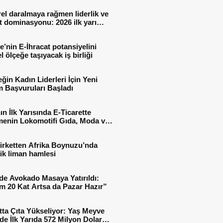
el daralmaya rağmen liderlik ve
t dominasyonu: 2026 ilk yarı
al sonuçları
e’nin E-İhracat potansiyelini
l ölçeğe taşıyacak iş birliği
ğin Kadın Liderleri İçin Yeni
 Başvuruları Başladı
ın İlk Yarısında E-Ticarette
enin Lokomotifi Gıda, Moda ve
 Oldu
irketten Afrika Boynuzu’nda
jik liman hamlesi
de Avokado Masaya Yatırıldı:
m 20 Kat Artsa da Pazar Hazır”
tta Çıta Yükseliyor: Yaş Meyve
e İlk Yarıda 572 Milyon Dolar