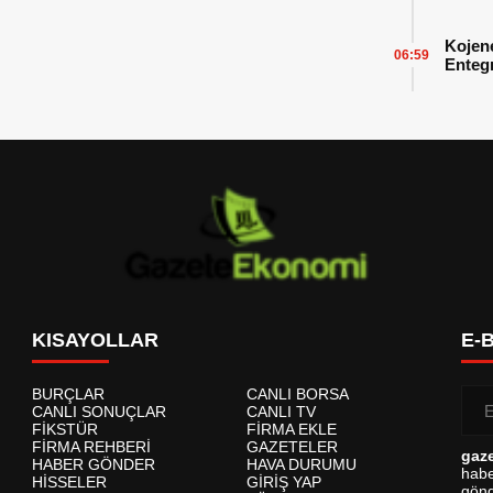
Başarı
Kojen
06:59
Enteg
Enerji
KISAYOLLAR
E-
BURÇLAR
CANLI BORSA
CANLI SONUÇLAR
CANLI TV
FİKSTÜR
FİRMA EKLE
FİRMA REHBERİ
GAZETELER
gaz
HABER GÖNDER
HAVA DURUMU
habe
HİSSELER
GİRİŞ YAP
gönd