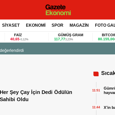
SİYASET
EKONOMİ
SPOR
MAGAZİN
FOTO GA
FAİZ
GÜMÜŞ GRAM
BITCOIN
40,65
117,77
80.155,00
-0,12%
3,23%
0,3
 değerlendirdi
Sıca
Gümrük
11:51
Her Şey Çay İçin Dedi Ödülün
hayvan
Sahibi Oldu
X’in b
11:44