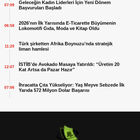
Geleceğin Kadın Liderleri İçin Yeni Dönem
07:09
Başvuruları Başladı
2026’nın İlk Yarısında E-Ticarette Büyümenin
06:58
Lokomotifi Gıda, Moda ve Kitap Oldu
Türk şirketten Afrika Boynuzu’nda stratejik
11:20
liman hamlesi
İSTİB’de Avokado Masaya Yatırıldı: “Üretim 20
12:07
Kat Artsa da Pazar Hazır”
İhracatta Çıta Yükseliyor: Yaş Meyve Sebzede İlk
07:06
Yarıda 572 Milyon Dolar Başarısı