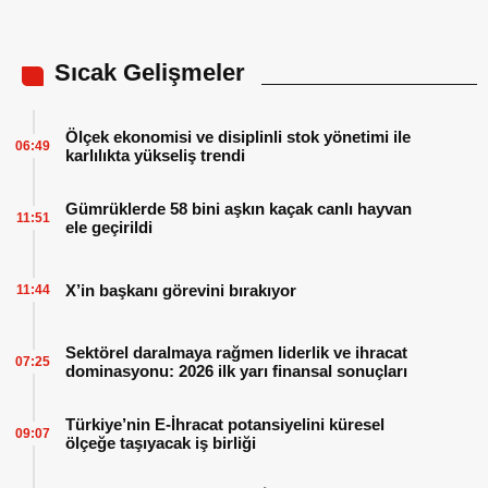
Sıcak Gelişmeler
Ölçek ekonomisi ve disiplinli stok yönetimi ile
06:49
karlılıkta yükseliş trendi
Gümrüklerde 58 bini aşkın kaçak canlı hayvan
11:51
ele geçirildi
X’in başkanı görevini bırakıyor
11:44
Sektörel daralmaya rağmen liderlik ve ihracat
07:25
dominasyonu: 2026 ilk yarı finansal sonuçları
Türkiye’nin E-İhracat potansiyelini küresel
09:07
ölçeğe taşıyacak iş birliği