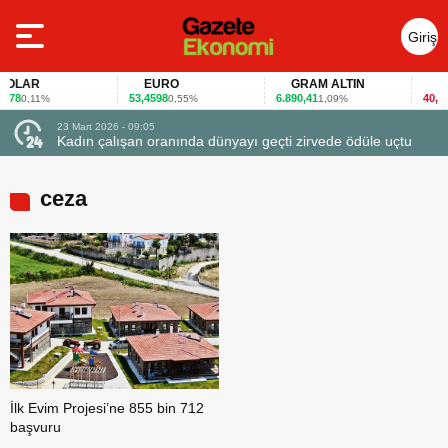
Giriş
Yap
OLAR
EURO
GRAM ALTIN
FAİ
78
53,4598
6.890,41
40,65
0,11%
0,55%
1,09%
-
23 Mart 2026 - 09:05
Kadın çalışan oranında dünyayı geçti zirvede ödüle uçtu
ceza
İlk Evim Projesi’ne 855 bin 712
başvuru