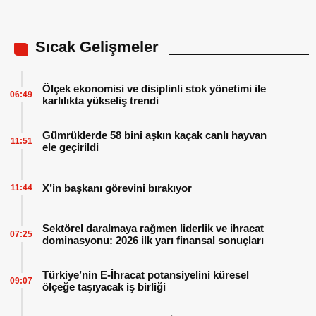
Sıcak Gelişmeler
Ölçek ekonomisi ve disiplinli stok yönetimi ile
06:49
karlılıkta yükseliş trendi
Gümrüklerde 58 bini aşkın kaçak canlı hayvan
11:51
ele geçirildi
X’in başkanı görevini bırakıyor
11:44
Sektörel daralmaya rağmen liderlik ve ihracat
07:25
dominasyonu: 2026 ilk yarı finansal sonuçları
Türkiye’nin E-İhracat potansiyelini küresel
09:07
ölçeğe taşıyacak iş birliği