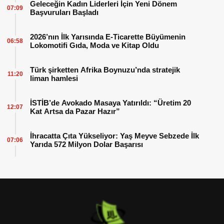
Geleceğin Kadın Liderleri İçin Yeni Dönem
07:09
Başvuruları Başladı
2026’nın İlk Yarısında E-Ticarette Büyümenin
06:58
Lokomotifi Gıda, Moda ve Kitap Oldu
Türk şirketten Afrika Boynuzu’nda stratejik
11:20
liman hamlesi
İSTİB’de Avokado Masaya Yatırıldı: “Üretim 20
12:07
Kat Artsa da Pazar Hazır”
İhracatta Çıta Yükseliyor: Yaş Meyve Sebzede İlk
07:06
Yarıda 572 Milyon Dolar Başarısı