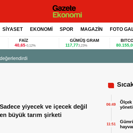
SİYASET
EKONOMİ
SPOR
MAGAZİN
FOTO GA
FAİZ
GÜMÜŞ GRAM
BITCOIN
40,65
117,77
80.155,00
-0,12%
3,23%
0,3
 değerlendirdi
Sıca
Ölçek 
06:49
Sadece yiyecek ve içecek değil
yöneti
en büyük tarım şirketi
Gümrük
11:51
hayvan