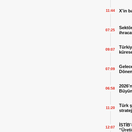
X’in b
11:44
Sektör
07:25
ihraca
finans
Türkiy
09:07
kürese
Gelece
07:09
Dönem
2026’n
06:58
Büyüm
Kitap
Türk ş
11:20
strate
İSTİB’
12:07
“Üreti