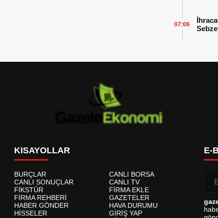
İhraca
07:06
Sebzed
Başarı
KISAYOLLAR
E-
BURÇLAR
CANLI BORSA
CANLI SONUÇLAR
CANLI TV
FİKSTÜR
FİRMA EKLE
FİRMA REHBERİ
GAZETELER
gaz
HABER GÖNDER
HAVA DURUMU
habe
HİSSELER
GİRİŞ YAP
gönd