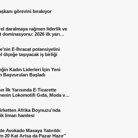
aşkanı görevini bırakıyor
el daralmaya rağmen liderlik ve
t dominasyonu: 2026 ilk yarı
al sonuçları
e’nin E-İhracat potansiyelini
l ölçeğe taşıyacak iş birliği
ğin Kadın Liderleri İçin Yeni
 Başvuruları Başladı
ın İlk Yarısında E-Ticarette
enin Lokomotifi Gıda, Moda ve
 Oldu
irketten Afrika Boynuzu’nda
jik liman hamlesi
de Avokado Masaya Yatırıldı:
m 20 Kat Artsa da Pazar Hazır”