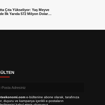
tta Çıta Yükseliyor: Yaş Meyve
e İlk Yarıda 572 Milyon Dolar
sı
BÜLTEN
eteekonomi.com
e-bültenine abone olarak, tarafınıza
r, duyuru ve kampanya içerikli e-postaların
erilmesini kabul etmiş olursunuz.