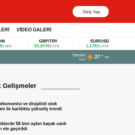
Giriş Yap
LERİ
VİDEO GALERİ
GBP/TRY
EUR/USD
61,8741
1,1781
10
6%
0,57%
0,47%
13 Mart 2026 - 06:55
İstanbul
27 °
Huawei KOBİ’ler için yapay zekâ odaklı e
Açık
k Gelişmeler
ekonomisi ve disiplinli stok
mi ile karlılıkta yükseliş trendi
lerde 58 bini aşkın kaçak canlı
 ele geçirildi