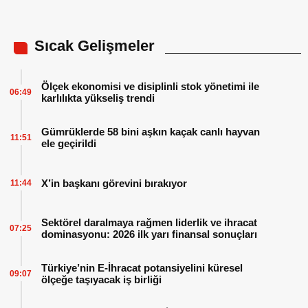
Sıcak Gelişmeler
Ölçek ekonomisi ve disiplinli stok yönetimi ile
06:49
karlılıkta yükseliş trendi
Gümrüklerde 58 bini aşkın kaçak canlı hayvan
11:51
ele geçirildi
X’in başkanı görevini bırakıyor
11:44
Sektörel daralmaya rağmen liderlik ve ihracat
07:25
dominasyonu: 2026 ilk yarı finansal sonuçları
Türkiye’nin E-İhracat potansiyelini küresel
09:07
ölçeğe taşıyacak iş birliği