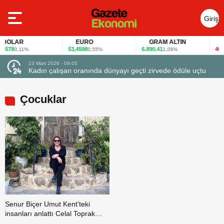
Giriş
Yap
DOLAR
EURO
GRAM ALTIN
FA
578
53,4598
6.890,41
40,65
0,11%
0,55%
1,09%
23 Mart 2026 - 09:05
Kadın çalışan oranında dünyayı geçti zirvede ödüle uçtu
Çocuklar
Senur Biçer Umut Kent’teki
insanları anlattı Celal Toprak
yazdı