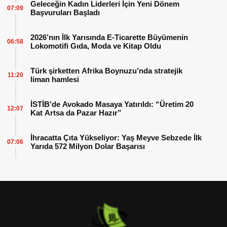
Geleceğin Kadın Liderleri İçin Yeni Dönem
07:09
Başvuruları Başladı
2026’nın İlk Yarısında E-Ticarette Büyümenin
06:58
Lokomotifi Gıda, Moda ve Kitap Oldu
Türk şirketten Afrika Boynuzu’nda stratejik
11:20
liman hamlesi
İSTİB’de Avokado Masaya Yatırıldı: “Üretim 20
12:07
Kat Artsa da Pazar Hazır”
İhracatta Çıta Yükseliyor: Yaş Meyve Sebzede İlk
07:06
Yarıda 572 Milyon Dolar Başarısı