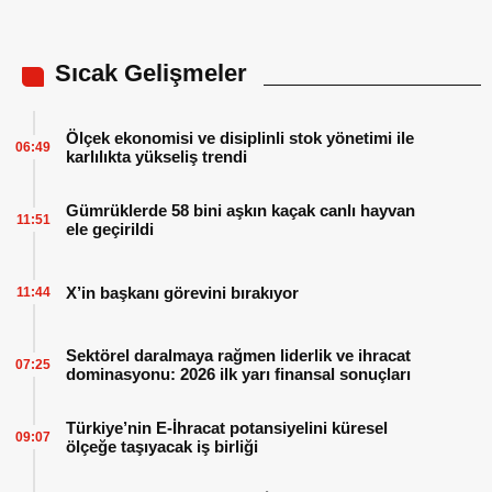
Sıcak Gelişmeler
Ölçek ekonomisi ve disiplinli stok yönetimi ile
06:49
karlılıkta yükseliş trendi
Gümrüklerde 58 bini aşkın kaçak canlı hayvan
11:51
ele geçirildi
X’in başkanı görevini bırakıyor
11:44
Sektörel daralmaya rağmen liderlik ve ihracat
07:25
dominasyonu: 2026 ilk yarı finansal sonuçları
Türkiye’nin E-İhracat potansiyelini küresel
09:07
ölçeğe taşıyacak iş birliği