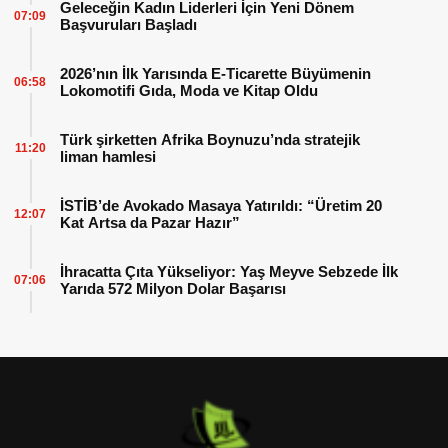
Geleceğin Kadın Liderleri İçin Yeni Dönem
07:09
Başvuruları Başladı
2026’nın İlk Yarısında E-Ticarette Büyümenin
06:58
Lokomotifi Gıda, Moda ve Kitap Oldu
Türk şirketten Afrika Boynuzu’nda stratejik
11:20
liman hamlesi
İSTİB’de Avokado Masaya Yatırıldı: “Üretim 20
12:07
Kat Artsa da Pazar Hazır”
İhracatta Çıta Yükseliyor: Yaş Meyve Sebzede İlk
07:06
Yarıda 572 Milyon Dolar Başarısı