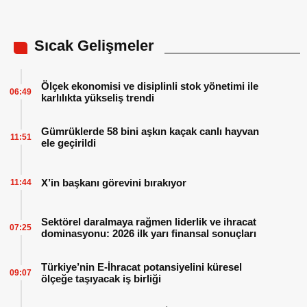
Sıcak Gelişmeler
Ölçek ekonomisi ve disiplinli stok yönetimi ile
06:49
karlılıkta yükseliş trendi
Gümrüklerde 58 bini aşkın kaçak canlı hayvan
11:51
ele geçirildi
X’in başkanı görevini bırakıyor
11:44
Sektörel daralmaya rağmen liderlik ve ihracat
07:25
dominasyonu: 2026 ilk yarı finansal sonuçları
Türkiye’nin E-İhracat potansiyelini küresel
09:07
ölçeğe taşıyacak iş birliği