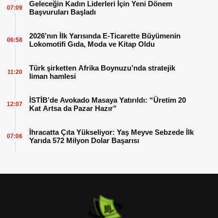
Geleceğin Kadın Liderleri İçin Yeni Dönem
07:09
Başvuruları Başladı
2026’nın İlk Yarısında E-Ticarette Büyümenin
06:58
Lokomotifi Gıda, Moda ve Kitap Oldu
Türk şirketten Afrika Boynuzu’nda stratejik
11:20
liman hamlesi
İSTİB’de Avokado Masaya Yatırıldı: “Üretim 20
12:07
Kat Artsa da Pazar Hazır”
İhracatta Çıta Yükseliyor: Yaş Meyve Sebzede İlk
07:06
Yarıda 572 Milyon Dolar Başarısı