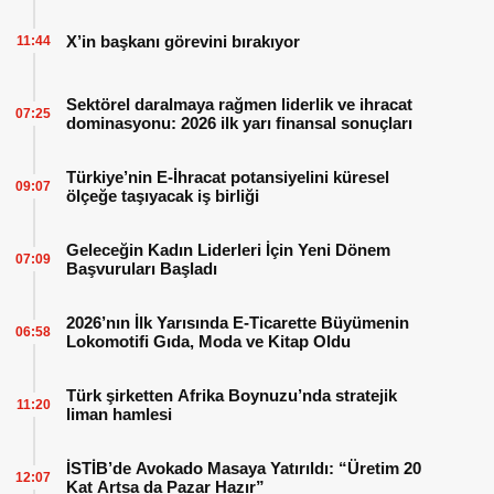
X’in başkanı görevini bırakıyor
11:44
Sektörel daralmaya rağmen liderlik ve ihracat
07:25
dominasyonu: 2026 ilk yarı finansal sonuçları
Türkiye’nin E-İhracat potansiyelini küresel
09:07
ölçeğe taşıyacak iş birliği
Geleceğin Kadın Liderleri İçin Yeni Dönem
07:09
Başvuruları Başladı
2026’nın İlk Yarısında E-Ticarette Büyümenin
06:58
Lokomotifi Gıda, Moda ve Kitap Oldu
Türk şirketten Afrika Boynuzu’nda stratejik
11:20
liman hamlesi
İSTİB’de Avokado Masaya Yatırıldı: “Üretim 20
12:07
Kat Artsa da Pazar Hazır”