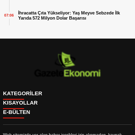
İhracatta Çıta Yükseliyor: Yaş Meyve Sebzede İlk
07:06
Yarıda 572 Milyon Dolar Başarısı
KATEGORİLER
KISAYOLLAR
GÜNDEM
E-BÜLTEN
DÜNYA
BURÇLAR
SİYASET
CANLI BORSA
EKONOMİ
CANLI SONUÇLAR
SPOR
CANLI TV
MAGAZİN
Web sitemizde yer alan haber içerikleri izin alınmadan, kaynak