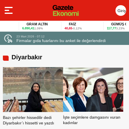
Giriş
Yap
GRAM ALTIN
FAİZ
GÜMÜŞ GR
6.890,41
40,65
117,77
1,09%
-0,12%
3,23%
23 Mart 2026 - 07:12
uçtu
Firmalar gıda fuarlarını bu anket ile değerlendirdi
Diyarbakır
İşte seçimlere damgasını vuran
Bazı şehirler hissedilir dedi
kadınlar
Diyarbakır’ı hissetti ve yazdı