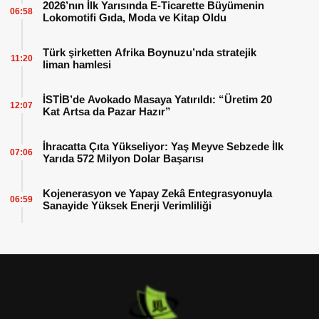
2026’nın İlk Yarısında E-Ticarette Büyümenin
06:58
Lokomotifi Gıda, Moda ve Kitap Oldu
Türk şirketten Afrika Boynuzu’nda stratejik
11:20
liman hamlesi
İSTİB’de Avokado Masaya Yatırıldı: “Üretim 20
12:07
Kat Artsa da Pazar Hazır”
İhracatta Çıta Yükseliyor: Yaş Meyve Sebzede İlk
07:06
Yarıda 572 Milyon Dolar Başarısı
Kojenerasyon ve Yapay Zekâ Entegrasyonuyla
06:59
Sanayide Yüksek Enerji Verimliliği