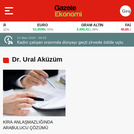
Giriş
Yap
R
EURO
GRAM ALTIN
FAİZ
53,4598
6.890,41
40,65
11%
0,55%
1,09%
-0,12
23 Mart 2026 - 07:12
ranında dünyayı geçti zirvede ödüle uçtu
Firmalar gıda fuarlarını b
Dr. Ural Aküzüm
KİRA ANLAŞMAZLIĞINDA
ARABULUCU ÇÖZÜMÜ