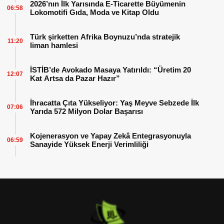
2026’nın İlk Yarısında E-Ticarette Büyümenin
06:58
Lokomotifi Gıda, Moda ve Kitap Oldu
Türk şirketten Afrika Boynuzu’nda stratejik
11:20
liman hamlesi
İSTİB’de Avokado Masaya Yatırıldı: “Üretim 20
12:07
Kat Artsa da Pazar Hazır”
İhracatta Çıta Yükseliyor: Yaş Meyve Sebzede İlk
07:06
Yarıda 572 Milyon Dolar Başarısı
Kojenerasyon ve Yapay Zekâ Entegrasyonuyla
06:59
Sanayide Yüksek Enerji Verimliliği