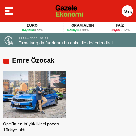
Giriş
Yap
EURO
GRAM ALTIN
FAİZ
53,4598
6.890,41
40,65
0,55%
1,09%
-0,12%
23 Mart 2026 - 07:12
uçtu
Firmalar gıda fuarlarını bu anket ile değerlendirdi
Emre Özocak
Opel’in en büyük ikinci pazarı
Türkiye oldu