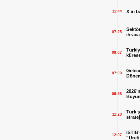
X’in b
11:44
Sektör
07:25
ihraca
finans
Türkiy
09:07
kürese
Gelece
07:09
Dönem
2026’n
06:58
Büyüm
Kitap
Türk ş
11:20
strate
İSTİB’
12:07
“Üreti