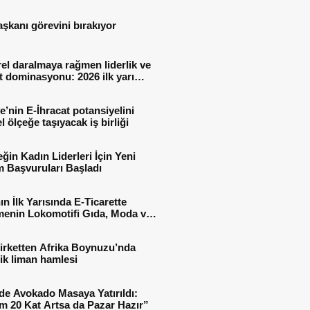
aşkanı görevini bırakıyor
el daralmaya rağmen liderlik ve
t dominasyonu: 2026 ilk yarı
al sonuçları
e’nin E-İhracat potansiyelini
l ölçeğe taşıyacak iş birliği
ğin Kadın Liderleri İçin Yeni
 Başvuruları Başladı
ın İlk Yarısında E-Ticarette
enin Lokomotifi Gıda, Moda ve
 Oldu
irketten Afrika Boynuzu’nda
jik liman hamlesi
de Avokado Masaya Yatırıldı:
m 20 Kat Artsa da Pazar Hazır”