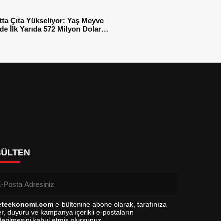
tta Çıta Yükseliyor: Yaş Meyve
e İlk Yarıda 572 Milyon Dolar
sı
BÜLTEN
eteekonomi.com
e-bültenine abone olarak, tarafınıza
r, duyuru ve kampanya içerikli e-postaların
erilmesini kabul etmiş olursunuz.