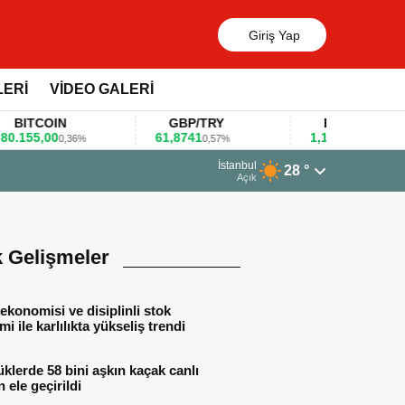
Giriş Yap
LERİ
VİDEO GALERİ
ITCOIN
GBP/TRY
EUR/USD
55,00
61,8741
1,1781
0,36%
0,57%
0,47%
İstanbul
28 °
di
Açık
k Gelişmeler
ekonomisi ve disiplinli stok
mi ile karlılıkta yükseliş trendi
lerde 58 bini aşkın kaçak canlı
 ele geçirildi