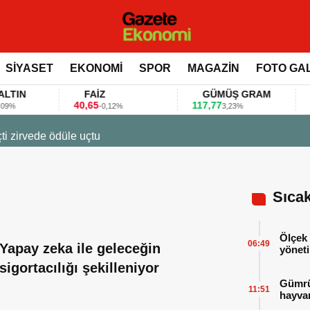
SİYASET
EKONOMİ
SPOR
MAGAZİN
FOTO GA
N
FAİZ
GÜMÜŞ GRAM
B
40,65
117,77
80.1
-0,12%
3,23%
23 Mart 2026 - 07:12
Firmalar gıda fuarlarını bu anket ile değerlendir
Sıca
Ölçek 
06:49
Yapay zeka ile geleceğin
yöneti
sigortacılığı şekilleniyor
Gümrük
11:51
hayvan