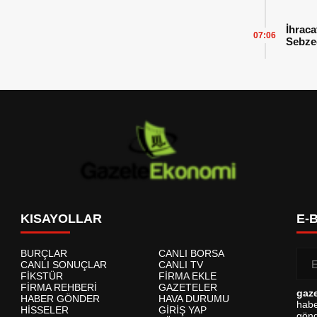
İhraca
07:06
Sebzed
Başarı
KISAYOLLAR
E-
BURÇLAR
CANLI BORSA
CANLI SONUÇLAR
CANLI TV
FİKSTÜR
FİRMA EKLE
FİRMA REHBERİ
GAZETELER
gaz
HABER GÖNDER
HAVA DURUMU
habe
HİSSELER
GİRİŞ YAP
gönd