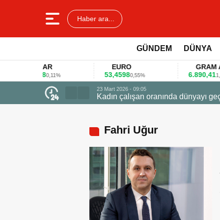
Haber ara...
GÜNDEM
DÜNYA
DOLAR
EURO
GRAM ALTI
45,3578
53,4598
6.890,41
0,11%
0,55%
1,09%
ede ödüle uçtu
Fahri Uğur