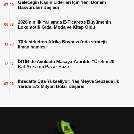
Geleceğin Kadın Liderleri İçin Yeni Dönem
07:09
Başvuruları Başladı
2026’nın İlk Yarısında E-Ticarette Büyümenin
06:58
Lokomotifi Gıda, Moda ve Kitap Oldu
Türk şirketten Afrika Boynuzu’nda stratejik
11:20
liman hamlesi
İSTİB’de Avokado Masaya Yatırıldı: “Üretim 20
12:07
Kat Artsa da Pazar Hazır”
İhracatta Çıta Yükseliyor: Yaş Meyve Sebzede İlk
07:06
Yarıda 572 Milyon Dolar Başarısı