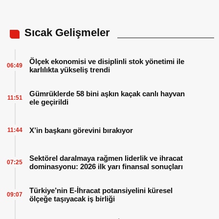
Sıcak Gelişmeler
Ölçek ekonomisi ve disiplinli stok yönetimi ile
06:49
karlılıkta yükseliş trendi
Gümrüklerde 58 bini aşkın kaçak canlı hayvan
11:51
ele geçirildi
X’in başkanı görevini bırakıyor
11:44
Sektörel daralmaya rağmen liderlik ve ihracat
07:25
dominasyonu: 2026 ilk yarı finansal sonuçları
Türkiye’nin E-İhracat potansiyelini küresel
09:07
ölçeğe taşıyacak iş birliği