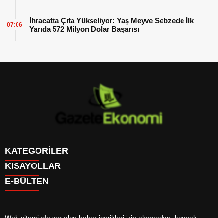
İhracatta Çıta Yükseliyor: Yaş Meyve Sebzede İlk
07:06
Yarıda 572 Milyon Dolar Başarısı
KATEGORİLER
KISAYOLLAR
GÜNDEM
E-BÜLTEN
DÜNYA
BURÇLAR
SİYASET
CANLI BORSA
EKONOMİ
CANLI SONUÇLAR
SPOR
CANLI TV
MAGAZİN
Web sitemizde yer alan haber içerikleri izin alınmadan, kaynak