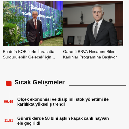
Bu defa KOBİ’lerle ‘İhracatta
Garanti BBVA Hesabını Bilen
Sürdürülebilir Gelecek’ için
Kadınlar Programına Başlıyor
İzmir’de buluştular
Sıcak Gelişmeler
Ölçek ekonomisi ve disiplinli stok yönetimi ile
06:49
karlılıkta yükseliş trendi
Gümrüklerde 58 bini aşkın kaçak canlı hayvan
11:51
ele geçirildi