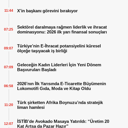
X’in başkanı görevini bırakıyor
11:44
Sektörel daralmaya rağmen liderlik ve ihracat
07:25
dominasyonu: 2026 ilk yarı finansal sonuçları
Türkiye’nin E-İhracat potansiyelini küresel
09:07
ölçeğe taşıyacak iş birliği
Geleceğin Kadın Liderleri İçin Yeni Dönem
07:09
Başvuruları Başladı
2026’nın İlk Yarısında E-Ticarette Büyümenin
06:58
Lokomotifi Gıda, Moda ve Kitap Oldu
Türk şirketten Afrika Boynuzu’nda stratejik
11:20
liman hamlesi
İSTİB’de Avokado Masaya Yatırıldı: “Üretim 20
12:07
Kat Artsa da Pazar Hazır”