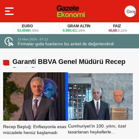
Giriş
Yap
EURO
GRAM ALTIN
FAİZ
53,4598
6.890,41
40,65
0,55%
1,09%
-0,12%
23 Mart 2026 - 07:12
uçtu
Firmalar gıda fuarlarını bu anket ile değerlendirdi
Garanti BBVA Genel Müdürü Recep
Baştuğ
Cumhuriyet’in 100. yılını, özel
Recep Baştuğ: Enflasyonla esas
tasarlanan heykellerle
mücadele henüz başlamadı
ölümsüzleştirdi…