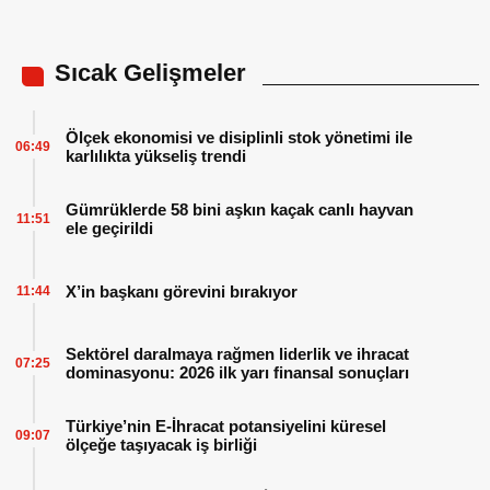
Sıcak Gelişmeler
Ölçek ekonomisi ve disiplinli stok yönetimi ile
06:49
karlılıkta yükseliş trendi
Gümrüklerde 58 bini aşkın kaçak canlı hayvan
11:51
ele geçirildi
X’in başkanı görevini bırakıyor
11:44
Sektörel daralmaya rağmen liderlik ve ihracat
07:25
dominasyonu: 2026 ilk yarı finansal sonuçları
Türkiye’nin E-İhracat potansiyelini küresel
09:07
ölçeğe taşıyacak iş birliği