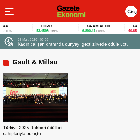
Giriş
Yap
AR
EURO
GRAM ALTIN
FAİZ
53,4598
6.890,41
40,65
0,11%
0,55%
1,09%
-0,1
23 Mart 2026 - 09:05
23 Ma
Kadın çalışan oranında dünyayı geçti zirvede ödüle uçtu
Firm
Gault & Millau
Türkiye 2025 Rehberi ödülleri
sahipleriyle buluştu