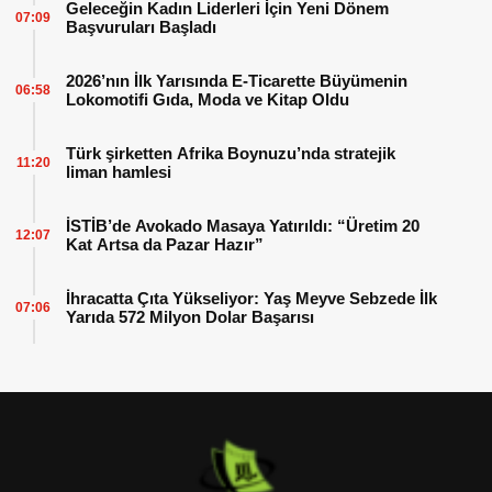
Geleceğin Kadın Liderleri İçin Yeni Dönem
07:09
Başvuruları Başladı
2026’nın İlk Yarısında E-Ticarette Büyümenin
06:58
Lokomotifi Gıda, Moda ve Kitap Oldu
Türk şirketten Afrika Boynuzu’nda stratejik
11:20
liman hamlesi
İSTİB’de Avokado Masaya Yatırıldı: “Üretim 20
12:07
Kat Artsa da Pazar Hazır”
İhracatta Çıta Yükseliyor: Yaş Meyve Sebzede İlk
07:06
Yarıda 572 Milyon Dolar Başarısı