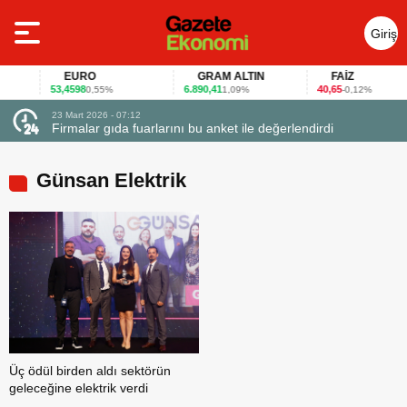
Giriş
Yap
EURO
GRAM ALTIN
FAİZ
53,4598
6.890,41
40,65
0,55%
1,09%
-0,12%
23 Mart 2026 - 07:12
uçtu
Firmalar gıda fuarlarını bu anket ile değerlendirdi
Günsan Elektrik
Üç ödül birden aldı sektörün
geleceğine elektrik verdi