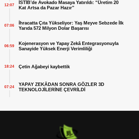
İSTİB’de Avokado Masaya Yatırıldı: “Üretim 20
12:07
Kat Artsa da Pazar Hazır”
İhracatta Çıta Yükseliyor: Yaş Meyve Sebzede İlk
07:06
Yarıda 572 Milyon Dolar Başarısı
Kojenerasyon ve Yapay Zekâ Entegrasyonuyla
06:59
Sanayide Yüksek Enerji Verimliliği
Çetin Ağabeyi kaybettik
18:24
YAPAY ZEKÂDAN SONRA GÖZLER 3D
07:24
TEKNOLOJİLERİNE ÇEVRİLDİ