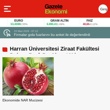
Giriş
Yap
EURO
GRAM ALTIN
FAİZ
53,4598
6.890,41
40,65
0,55%
1,09%
-0,12%
23 Mart 2026 - 07:12
uçtu
Firmalar gıda fuarlarını bu anket ile değerlendirdi
Harran Üniversitesi Ziraat Fakültesi
Dekanı Prof. Dr. Ahmet Yılmaz
Ekonomide NAR Mucizesi