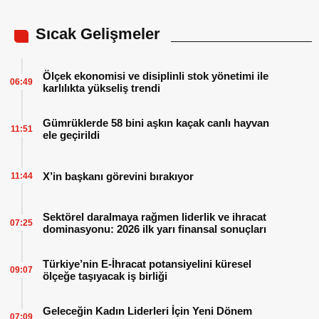
Sıcak Gelişmeler
Ölçek ekonomisi ve disiplinli stok yönetimi ile
06:49
karlılıkta yükseliş trendi
Gümrüklerde 58 bini aşkın kaçak canlı hayvan
11:51
ele geçirildi
X’in başkanı görevini bırakıyor
11:44
Sektörel daralmaya rağmen liderlik ve ihracat
07:25
dominasyonu: 2026 ilk yarı finansal sonuçları
Türkiye’nin E-İhracat potansiyelini küresel
09:07
ölçeğe taşıyacak iş birliği
Geleceğin Kadın Liderleri İçin Yeni Dönem
07:09