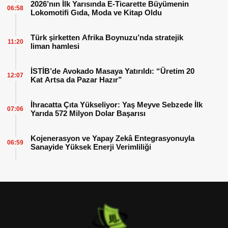
2026’nın İlk Yarısında E-Ticarette Büyümenin
06:58
Lokomotifi Gıda, Moda ve Kitap Oldu
Türk şirketten Afrika Boynuzu’nda stratejik
11:20
liman hamlesi
İSTİB’de Avokado Masaya Yatırıldı: “Üretim 20
12:07
Kat Artsa da Pazar Hazır”
İhracatta Çıta Yükseliyor: Yaş Meyve Sebzede İlk
07:06
Yarıda 572 Milyon Dolar Başarısı
Kojenerasyon ve Yapay Zekâ Entegrasyonuyla
06:59
Sanayide Yüksek Enerji Verimliliği