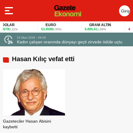
Giriş
Yap
DOLAR
EURO
GRAM ALTIN
FA
3578
53,4598
6.890,41
40,65
0,11%
0,55%
1,09%
23 Mart 2026 - 09:05
Kadın çalışan oranında dünyayı geçti zirvede ödüle uçtu
Hasan Kılıç vefat etti
Gazeteciler Hasan Abisini
kaybetti