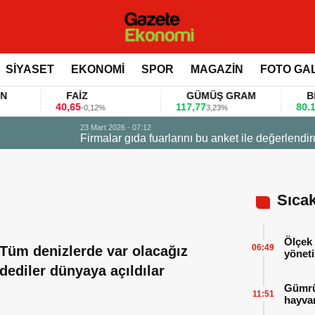
SİYASET
EKONOMİ
SPOR
MAGAZİN
FOTO GA
FAİZ
GÜMÜŞ GRAM
BITCOI
40,65
117,77
80.155,00
-0,12%
3,23%
 değerlendirdi
Sıca
Ölçek 
06:49
Tüm denizlerde var olacağız
yöneti
dediler dünyaya açıldılar
Gümrük
11:51
hayvan