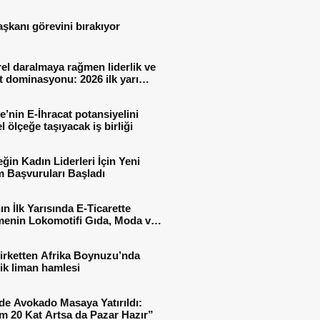
aşkanı görevini bırakıyor
el daralmaya rağmen liderlik ve
t dominasyonu: 2026 ilk yarı
al sonuçları
e’nin E-İhracat potansiyelini
l ölçeğe taşıyacak iş birliği
ğin Kadın Liderleri İçin Yeni
 Başvuruları Başladı
ın İlk Yarısında E-Ticarette
enin Lokomotifi Gıda, Moda ve
 Oldu
irketten Afrika Boynuzu’nda
jik liman hamlesi
de Avokado Masaya Yatırıldı:
m 20 Kat Artsa da Pazar Hazır”