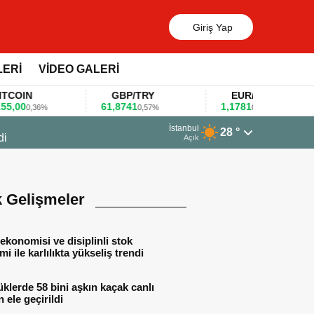
Giriş Yap
LERİ
VİDEO GALERİ
N
GBP/TRY
EUR/USD
61,8741
1,1781
0,36%
0,57%
0,47%
13 Mart 2026 - 06:55
İstanbul
28 °
Huawei KOBİ’ler için yapay zekâ odaklı e
Açık
k Gelişmeler
ekonomisi ve disiplinli stok
mi ile karlılıkta yükseliş trendi
lerde 58 bini aşkın kaçak canlı
 ele geçirildi