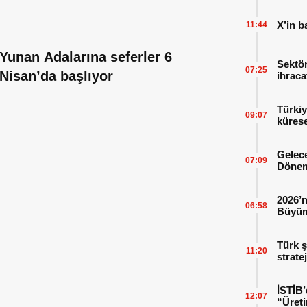
X’in b
11:44
Yunan Adalarına seferler 6
Sektör
07:25
Nisan’da başlıyor
ihraca
finans
Türkiy
09:07
kürese
Gelece
07:09
Dönem
2026’n
06:58
Büyüm
Kitap
Türk ş
11:20
strate
İSTİB’
12:07
“Üreti