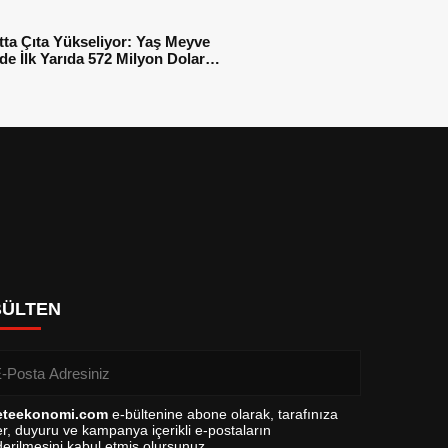
tta Çıta Yükseliyor: Yaş Meyve
e İlk Yarıda 572 Milyon Dolar
sı
BÜLTEN
eteekonomi.com
e-bültenine abone olarak, tarafınıza
r, duyuru ve kampanya içerikli e-postaların
erilmesini kabul etmiş olursunuz.