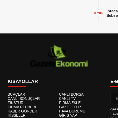
İhraca
07:06
Sebzed
Başarı
KISAYOLLAR
E-
BURÇLAR
CANLI BORSA
CANLI SONUÇLAR
CANLI TV
FİKSTÜR
FİRMA EKLE
FİRMA REHBERİ
GAZETELER
gaz
HABER GÖNDER
HAVA DURUMU
habe
HİSSELER
GİRİŞ YAP
gönd