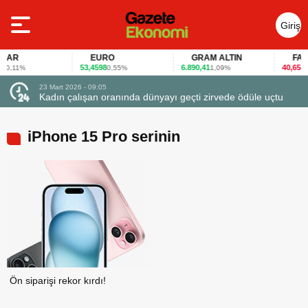
Giriş
Yap
AR
EURO
GRAM ALTIN
FAİZ
53,4598
6.890,41
40,65
0,11%
0,55%
1,09%
-0,1
23 Mart 2026 - 09:05
Kadın çalışan oranında dünyayı geçti zirvede ödüle uçtu
iPhone 15 Pro serinin
Ön siparişi rekor kırdı!