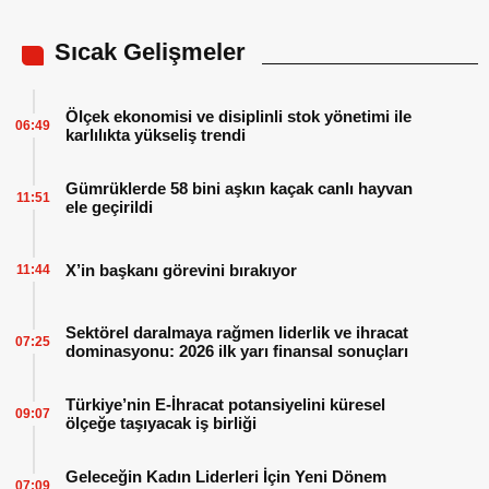
Sıcak Gelişmeler
Ölçek ekonomisi ve disiplinli stok yönetimi ile
06:49
karlılıkta yükseliş trendi
Gümrüklerde 58 bini aşkın kaçak canlı hayvan
11:51
ele geçirildi
X’in başkanı görevini bırakıyor
11:44
Sektörel daralmaya rağmen liderlik ve ihracat
07:25
dominasyonu: 2026 ilk yarı finansal sonuçları
Türkiye’nin E-İhracat potansiyelini küresel
09:07
ölçeğe taşıyacak iş birliği
Geleceğin Kadın Liderleri İçin Yeni Dönem
07:09