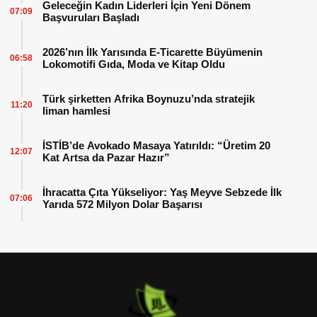
Geleceğin Kadın Liderleri İçin Yeni Dönem
07:09
Başvuruları Başladı
2026’nın İlk Yarısında E-Ticarette Büyümenin
06:58
Lokomotifi Gıda, Moda ve Kitap Oldu
Türk şirketten Afrika Boynuzu’nda stratejik
11:20
liman hamlesi
İSTİB’de Avokado Masaya Yatırıldı: “Üretim 20
12:07
Kat Artsa da Pazar Hazır”
İhracatta Çıta Yükseliyor: Yaş Meyve Sebzede İlk
07:06
Yarıda 572 Milyon Dolar Başarısı