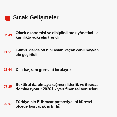
Sıcak Gelişmeler
Ölçek ekonomisi ve disiplinli stok yönetimi ile
06:49
karlılıkta yükseliş trendi
Gümrüklerde 58 bini aşkın kaçak canlı hayvan
11:51
ele geçirildi
X’in başkanı görevini bırakıyor
11:44
Sektörel daralmaya rağmen liderlik ve ihracat
07:25
dominasyonu: 2026 ilk yarı finansal sonuçları
Türkiye’nin E-İhracat potansiyelini küresel
09:07
ölçeğe taşıyacak iş birliği