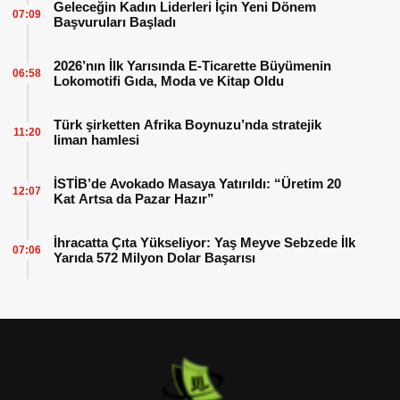
Geleceğin Kadın Liderleri İçin Yeni Dönem
07:09
Başvuruları Başladı
2026’nın İlk Yarısında E-Ticarette Büyümenin
06:58
Lokomotifi Gıda, Moda ve Kitap Oldu
Türk şirketten Afrika Boynuzu’nda stratejik
11:20
liman hamlesi
İSTİB’de Avokado Masaya Yatırıldı: “Üretim 20
12:07
Kat Artsa da Pazar Hazır”
İhracatta Çıta Yükseliyor: Yaş Meyve Sebzede İlk
07:06
Yarıda 572 Milyon Dolar Başarısı