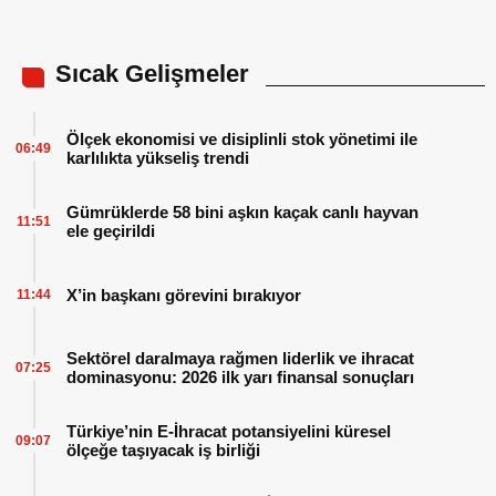
Sıcak Gelişmeler
Ölçek ekonomisi ve disiplinli stok yönetimi ile
06:49
karlılıkta yükseliş trendi
Gümrüklerde 58 bini aşkın kaçak canlı hayvan
11:51
ele geçirildi
X’in başkanı görevini bırakıyor
11:44
Sektörel daralmaya rağmen liderlik ve ihracat
07:25
dominasyonu: 2026 ilk yarı finansal sonuçları
Türkiye’nin E-İhracat potansiyelini küresel
09:07
ölçeğe taşıyacak iş birliği