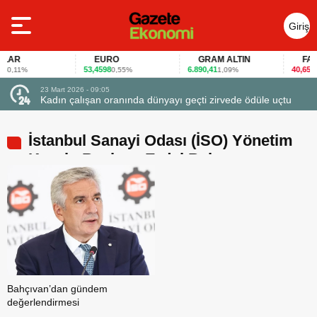
Giriş
Yap
AR
EURO
GRAM ALTIN
FAİZ
53,4598
6.890,41
40,65
0,11%
0,55%
1,09%
-0,
23 Mart 2026 - 09:05
Kadın çalışan oranında dünyayı geçti zirvede ödüle uçtu
İstanbul Sanayi Odası (İSO) Yönetim
Kurulu Başkanı Erdal Bahçıvan
Bahçıvan’dan gündem
değerlendirmesi