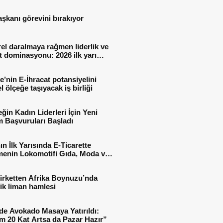
aşkanı görevini bırakıyor
el daralmaya rağmen liderlik ve
t dominasyonu: 2026 ilk yarı
al sonuçları
e’nin E-İhracat potansiyelini
l ölçeğe taşıyacak iş birliği
ğin Kadın Liderleri İçin Yeni
 Başvuruları Başladı
ın İlk Yarısında E-Ticarette
enin Lokomotifi Gıda, Moda ve
 Oldu
irketten Afrika Boynuzu’nda
jik liman hamlesi
de Avokado Masaya Yatırıldı:
m 20 Kat Artsa da Pazar Hazır”