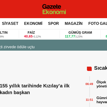
SİYASET
EKONOMİ
SPOR
MAGAZİN
FOTO GA
FAİZ
GÜMÜŞ GRAM
BI
40,65
117,77
80.15
-0,12%
3,23%
ket ile değerlendirdi
Sıca
Ölçek 
06:49
155 yıllık tarihinde Kızılay’a ilk
yöneti
kadın başkan
Gümrük
11:51
hayvan