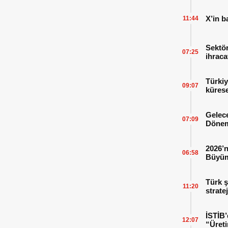
X’in b
11:44
Sektör
07:25
ihraca
finans
Türkiy
09:07
kürese
Gelece
07:09
Dönem
2026’n
06:58
Büyüm
Kitap
Türk ş
11:20
strate
İSTİB’
12:07
“Üreti