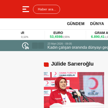
Haber ara...
GÜNDEM
DÜNYA
DOLAR
EURO
GRAM ALTIN
45,3578
53,4598
6.890,41
0,11%
0,55%
1,09%
23 Mart 2026 - 07:12
Firmalar gıda fuarlarını bu an
Jülide Sarıeroğlu