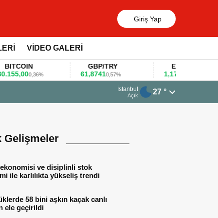
Giriş Yap
LERİ
VİDEO GALERİ
TCOIN
GBP/TRY
EUR/USD
5,00
61,8741
1,1781
0,36%
0,57%
0,47%
13 Mart 2026 - 06:55
İstanbul
27 °
Huawei KOBİ’ler için yapay zekâ o
Açık
k Gelişmeler
ekonomisi ve disiplinli stok
mi ile karlılıkta yükseliş trendi
lerde 58 bini aşkın kaçak canlı
 ele geçirildi