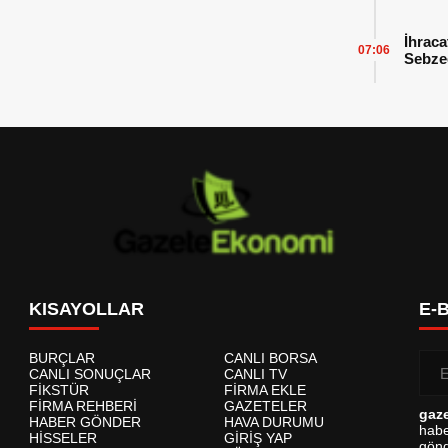
İhraca
07:06
Sebzed
Başarı
KISAYOLLAR
E-
BURÇLAR
CANLI BORSA
CANLI SONUÇLAR
CANLI TV
FİKSTÜR
FİRMA EKLE
FİRMA REHBERİ
GAZETELER
gaz
HABER GÖNDER
HAVA DURUMU
habe
HİSSELER
GİRİŞ YAP
gönd