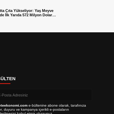
tta Çıta Yükseliyor: Yaş Meyve
e İlk Yarıda 572 Milyon Dolar
sı
BÜLTEN
eteekonomi.com
e-bültenine abone olarak, tarafınıza
r, duyuru ve kampanya içerikli e-postaların
erilmesini kabul etmiş olursunuz.