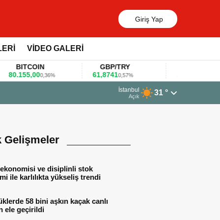
Giriş Yap
LERİ
VİDEO GALERİ
BITCOIN
GBP/TRY
EUR/USD
.155,00
61,8741
1,1781
0,36%
0,57%
0,47%
İstanbul
31 °
arlarını bu anket ile değerlendirdi
Açık
k Gelişmeler
ekonomisi ve disiplinli stok
mi ile karlılıkta yükseliş trendi
lerde 58 bini aşkın kaçak canlı
 ele geçirildi