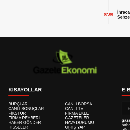
İhraca
07:06
Sebzed
Başarı
KISAYOLLAR
E-
BURÇLAR
CANLI BORSA
CANLI SONUÇLAR
CANLI TV
FİKSTÜR
FİRMA EKLE
FİRMA REHBERİ
GAZETELER
gaz
HABER GÖNDER
HAVA DURUMU
habe
HİSSELER
GİRİŞ YAP
gönd