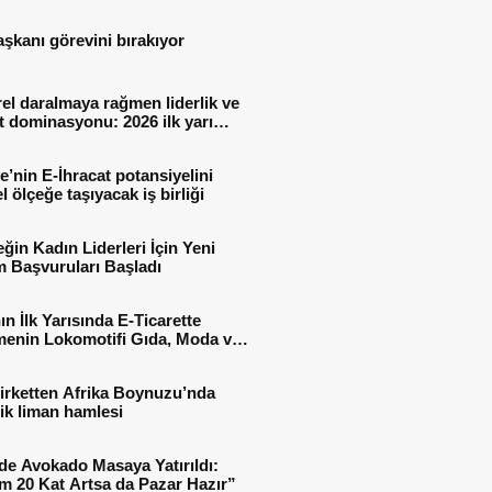
aşkanı görevini bırakıyor
el daralmaya rağmen liderlik ve
t dominasyonu: 2026 ilk yarı
al sonuçları
e’nin E-İhracat potansiyelini
l ölçeğe taşıyacak iş birliği
ğin Kadın Liderleri İçin Yeni
 Başvuruları Başladı
ın İlk Yarısında E-Ticarette
enin Lokomotifi Gıda, Moda ve
 Oldu
irketten Afrika Boynuzu’nda
jik liman hamlesi
de Avokado Masaya Yatırıldı:
m 20 Kat Artsa da Pazar Hazır”