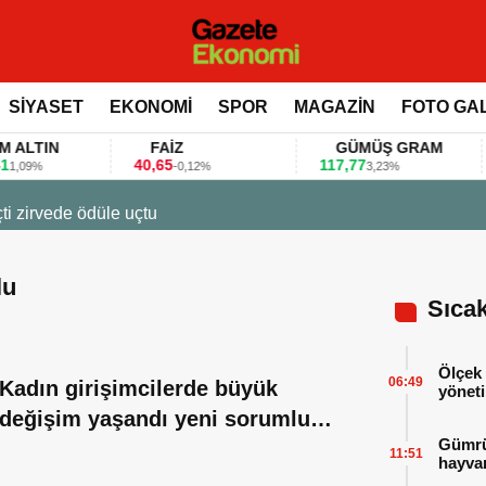
SİYASET
EKONOMİ
SPOR
MAGAZİN
FOTO GA
IN
FAİZ
GÜMÜŞ GRAM
40,65
117,77
80
%
-0,12%
3,23%
23 Mart 2026 - 07:12
Firmalar gıda fu
lu
Sıca
Ölçek 
06:49
Kadın girişimcilerde büyük
yöneti
değişim yaşandı yeni sorumlu
Gümrük
Işınsu Kestelli oldu
11:51
hayvan