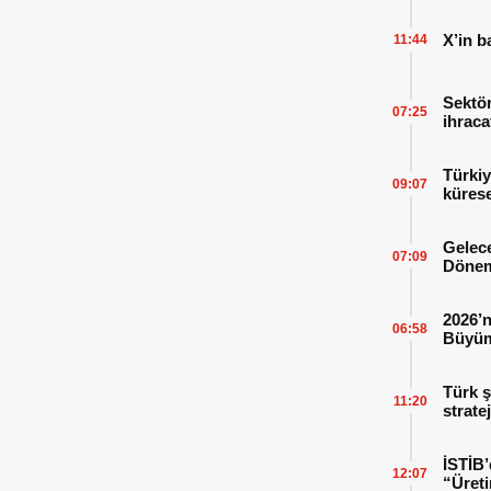
X’in b
11:44
Sektör
07:25
ihraca
finans
Türkiy
09:07
kürese
Gelece
07:09
Dönem
2026’n
06:58
Büyüm
Kitap
Türk ş
11:20
strate
İSTİB’
12:07
“Üreti