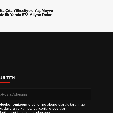
tta Çıta Yükseliyor: Yaş Meyve
e İlk Yarıda 572 Milyon Dolar
sı
BÜLTEN
eteekonomi.com
e-bültenine abone olarak, tarafınıza
r, duyuru ve kampanya içerikli e-postaların
erilmesini kabul etmiş olursunuz.