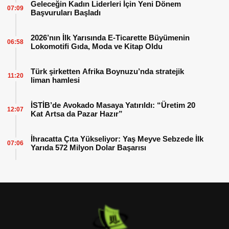
Geleceğin Kadın Liderleri İçin Yeni Dönem
07:09
Başvuruları Başladı
2026’nın İlk Yarısında E-Ticarette Büyümenin
06:58
Lokomotifi Gıda, Moda ve Kitap Oldu
Türk şirketten Afrika Boynuzu’nda stratejik
11:20
liman hamlesi
İSTİB’de Avokado Masaya Yatırıldı: “Üretim 20
12:07
Kat Artsa da Pazar Hazır”
İhracatta Çıta Yükseliyor: Yaş Meyve Sebzede İlk
07:06
Yarıda 572 Milyon Dolar Başarısı