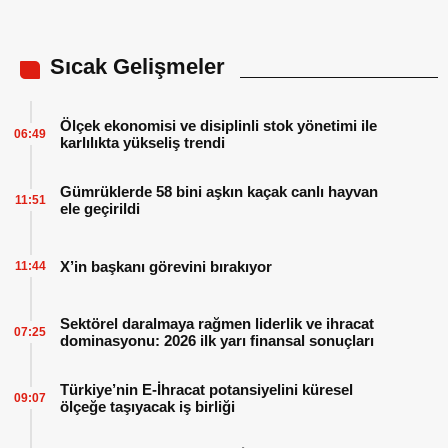
Sıcak Gelişmeler
Ölçek ekonomisi ve disiplinli stok yönetimi ile
06:49
karlılıkta yükseliş trendi
Gümrüklerde 58 bini aşkın kaçak canlı hayvan
11:51
ele geçirildi
X’in başkanı görevini bırakıyor
11:44
Sektörel daralmaya rağmen liderlik ve ihracat
07:25
dominasyonu: 2026 ilk yarı finansal sonuçları
Türkiye’nin E-İhracat potansiyelini küresel
09:07
ölçeğe taşıyacak iş birliği