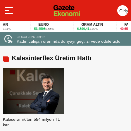
Giriş
Yap
AR
EURO
GRAM ALTIN
FAİZ
53,4598
6.890,41
40,65
0,11%
0,55%
1,09%
-0,1
23 Mart 2026 - 09:05
23 Ma
Kadın çalışan oranında dünyayı geçti zirvede ödüle uçtu
Firm
Kalesinterflex Üretim Hattı
Kaleseramik’ten 554 milyon TL
kar