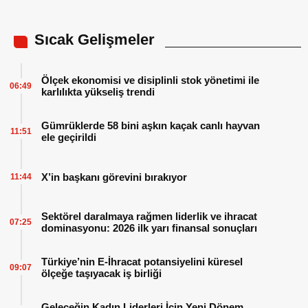
Sıcak Gelişmeler
Ölçek ekonomisi ve disiplinli stok yönetimi ile
06:49
karlılıkta yükseliş trendi
Gümrüklerde 58 bini aşkın kaçak canlı hayvan
11:51
ele geçirildi
X’in başkanı görevini bırakıyor
11:44
Sektörel daralmaya rağmen liderlik ve ihracat
07:25
dominasyonu: 2026 ilk yarı finansal sonuçları
Türkiye’nin E-İhracat potansiyelini küresel
09:07
ölçeğe taşıyacak iş birliği
Geleceğin Kadın Liderleri İçin Yeni Dönem