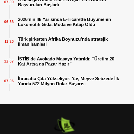
07:09
Başvuruları Başladı
2026’nın İlk Yarısında E-Ticarette Büyümenin
06:58
Lokomotifi Gıda, Moda ve Kitap Oldu
Türk şirketten Afrika Boynuzu’nda stratejik
11:20
liman hamlesi
İSTİB’de Avokado Masaya Yatırıldı: “Üretim 20
12:07
Kat Artsa da Pazar Hazır”
İhracatta Çıta Yükseliyor: Yaş Meyve Sebzede İlk
07:06
Yarıda 572 Milyon Dolar Başarısı