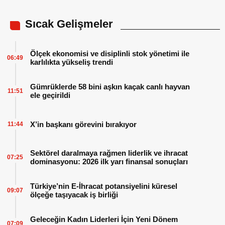
Sıcak Gelişmeler
Ölçek ekonomisi ve disiplinli stok yönetimi ile
06:49
karlılıkta yükseliş trendi
Gümrüklerde 58 bini aşkın kaçak canlı hayvan
11:51
ele geçirildi
X’in başkanı görevini bırakıyor
11:44
Sektörel daralmaya rağmen liderlik ve ihracat
07:25
dominasyonu: 2026 ilk yarı finansal sonuçları
Türkiye’nin E-İhracat potansiyelini küresel
09:07
ölçeğe taşıyacak iş birliği
Geleceğin Kadın Liderleri İçin Yeni Dönem
07:09