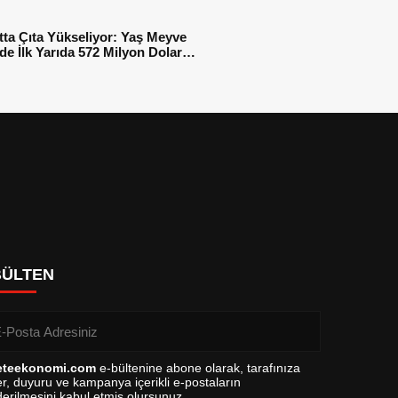
tta Çıta Yükseliyor: Yaş Meyve
e İlk Yarıda 572 Milyon Dolar
sı
BÜLTEN
eteekonomi.com
e-bültenine abone olarak, tarafınıza
r, duyuru ve kampanya içerikli e-postaların
erilmesini kabul etmiş olursunuz.