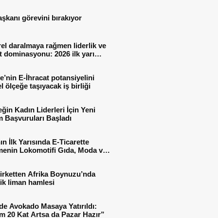
aşkanı görevini bırakıyor
el daralmaya rağmen liderlik ve
t dominasyonu: 2026 ilk yarı
al sonuçları
e’nin E-İhracat potansiyelini
l ölçeğe taşıyacak iş birliği
ğin Kadın Liderleri İçin Yeni
 Başvuruları Başladı
ın İlk Yarısında E-Ticarette
enin Lokomotifi Gıda, Moda ve
 Oldu
irketten Afrika Boynuzu’nda
jik liman hamlesi
de Avokado Masaya Yatırıldı:
m 20 Kat Artsa da Pazar Hazır”