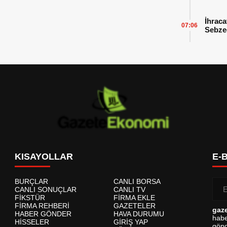
İhraca
07:06
Sebzed
Başarı
KISAYOLLAR
E-
BURÇLAR
CANLI BORSA
CANLI SONUÇLAR
CANLI TV
FİKSTÜR
FİRMA EKLE
FİRMA REHBERİ
GAZETELER
gaz
HABER GÖNDER
HAVA DURUMU
habe
HİSSELER
GİRİŞ YAP
gönd