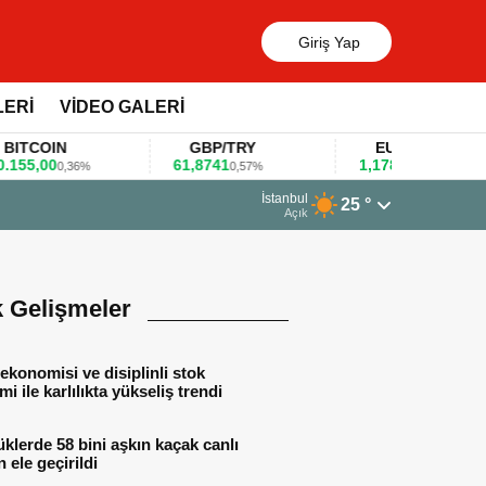
Giriş Yap
LERİ
VİDEO GALERİ
COIN
GBP/TRY
EUR/USD
,00
61,8741
1,1781
0,36%
0,57%
0,47%
13 Mart 2026 - 06:55
İstanbul
25 °
Huawei KOBİ’ler için yapay z
Açık
k Gelişmeler
ekonomisi ve disiplinli stok
mi ile karlılıkta yükseliş trendi
lerde 58 bini aşkın kaçak canlı
 ele geçirildi