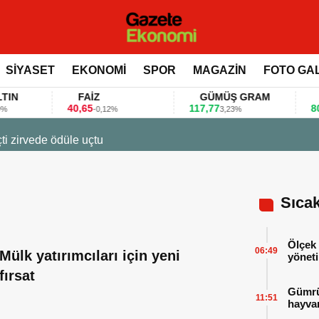
SİYASET
EKONOMİ
SPOR
MAGAZİN
FOTO GA
FAİZ
GÜMÜŞ GRAM
BIT
40,65
117,77
80.155
-0,12%
3,23%
 bu anket ile değerlendirdi
Sıca
Ölçek 
06:49
Mülk yatırımcıları için yeni
yöneti
fırsat
Gümrük
11:51
hayvan