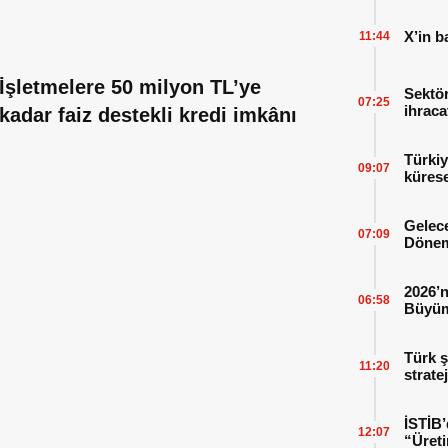
X’in b
11:44
İşletmelere 50 milyon TL’ye
Sektör
07:25
ihraca
kadar faiz destekli kredi imkânı
finans
Türkiy
09:07
kürese
Gelece
07:09
Dönem
2026’n
06:58
Büyüm
Kitap
Türk ş
11:20
strate
İSTİB’
12:07
“Üreti