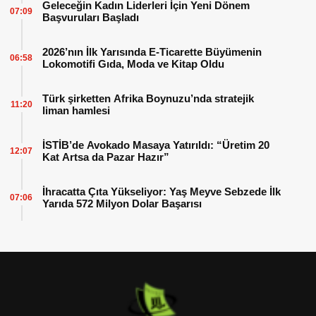
Geleceğin Kadın Liderleri İçin Yeni Dönem
07:09
Başvuruları Başladı
2026’nın İlk Yarısında E-Ticarette Büyümenin
06:58
Lokomotifi Gıda, Moda ve Kitap Oldu
Türk şirketten Afrika Boynuzu’nda stratejik
11:20
liman hamlesi
İSTİB’de Avokado Masaya Yatırıldı: “Üretim 20
12:07
Kat Artsa da Pazar Hazır”
İhracatta Çıta Yükseliyor: Yaş Meyve Sebzede İlk
07:06
Yarıda 572 Milyon Dolar Başarısı