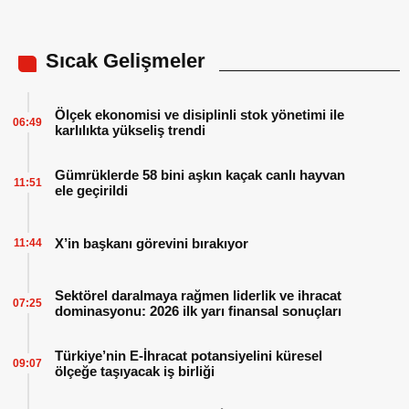
Sıcak Gelişmeler
Ölçek ekonomisi ve disiplinli stok yönetimi ile
06:49
karlılıkta yükseliş trendi
Gümrüklerde 58 bini aşkın kaçak canlı hayvan
11:51
ele geçirildi
X’in başkanı görevini bırakıyor
11:44
Sektörel daralmaya rağmen liderlik ve ihracat
07:25
dominasyonu: 2026 ilk yarı finansal sonuçları
Türkiye’nin E-İhracat potansiyelini küresel
09:07
ölçeğe taşıyacak iş birliği