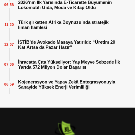
2026’nın İlk Yarısında E-Ticarette Büyümenin
06:58
Lokomotifi Gıda, Moda ve Kitap Oldu
Türk şirketten Afrika Boynuzu’nda stratejik
11:20
liman hamlesi
İSTİB’de Avokado Masaya Yatırıldı: “Üretim 20
12:07
Kat Artsa da Pazar Hazır”
İhracatta Çıta Yükseliyor: Yaş Meyve Sebzede İlk
07:06
Yarıda 572 Milyon Dolar Başarısı
Kojenerasyon ve Yapay Zekâ Entegrasyonuyla
06:59
Sanayide Yüksek Enerji Verimliliği