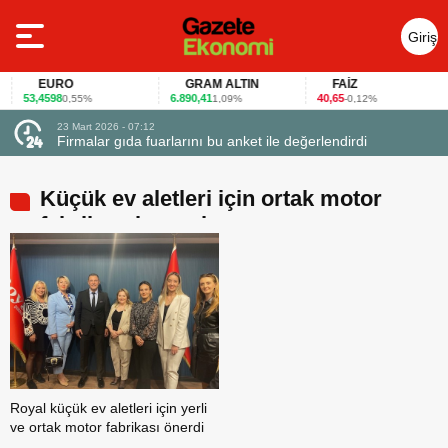
Giriş
Yap
EURO
GRAM ALTIN
FAİZ
53,4598
6.890,41
40,65
0,55%
1,09%
-0,12%
23 Mart 2026 - 07:12
uçtu
Firmalar gıda fuarlarını bu anket ile değerlendirdi
Küçük ev aletleri için ortak motor
fabrikası kurmalıyız
Royal küçük ev aletleri için yerli
ve ortak motor fabrikası önerdi