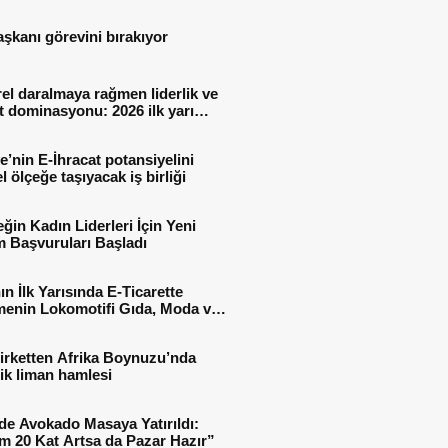
aşkanı görevini bırakıyor
el daralmaya rağmen liderlik ve
t dominasyonu: 2026 ilk yarı
al sonuçları
e’nin E-İhracat potansiyelini
l ölçeğe taşıyacak iş birliği
ğin Kadın Liderleri İçin Yeni
 Başvuruları Başladı
ın İlk Yarısında E-Ticarette
enin Lokomotifi Gıda, Moda ve
 Oldu
irketten Afrika Boynuzu’nda
jik liman hamlesi
de Avokado Masaya Yatırıldı:
m 20 Kat Artsa da Pazar Hazır”