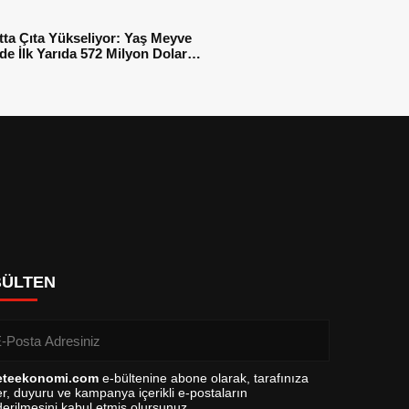
tta Çıta Yükseliyor: Yaş Meyve
e İlk Yarıda 572 Milyon Dolar
sı
BÜLTEN
eteekonomi.com
e-bültenine abone olarak, tarafınıza
r, duyuru ve kampanya içerikli e-postaların
erilmesini kabul etmiş olursunuz.