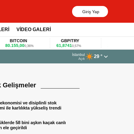
Giriş Yap
LERİ
VİDEO GALERİ
BITCOIN
GBP/TRY
EUR/USD
.155,00
61,8741
1,1781
0,36%
0,57%
0,47%
23 Mart 2026 - 07:12
İstanbul
29 °
Firmalar gıda fuarlarını bu anket ile değerlendirdi
Açık
k Gelişmeler
ekonomisi ve disiplinli stok
mi ile karlılıkta yükseliş trendi
lerde 58 bini aşkın kaçak canlı
 ele geçirildi