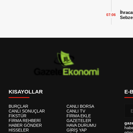
İhraca
07:06
Sebzed
Başarı
KISAYOLLAR
E-
BURÇLAR
CANLI BORSA
CANLI SONUÇLAR
CANLI TV
FİKSTÜR
FİRMA EKLE
FİRMA REHBERİ
GAZETELER
gaz
HABER GÖNDER
HAVA DURUMU
habe
HİSSELER
GİRİŞ YAP
gönd