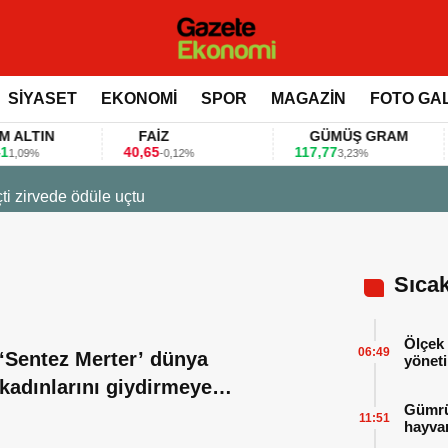
SİYASET
EKONOMİ
SPOR
MAGAZİN
FOTO GA
TIN
FAİZ
GÜMÜŞ GRAM
40,65
117,77
80
9%
-0,12%
3,23%
e ödüle uçtu
Sıca
Ölçek 
06:49
‘Sentez Merter’ dünya
yöneti
kadınlarını giydirmeye
Gümrük
hazırlanıyor
11:51
hayvan