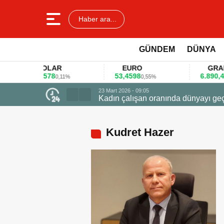
Haber ara...
GÜNDEM
DÜNYA
DOLAR
EURO
GRAM AL
45,3578
53,4598
6.890,41
0,11%
0,55%
1,0
23 Mart 2026 - 09:05
Kadın çalışan oranında dünyayı geçti zirved
Kudret Hazer