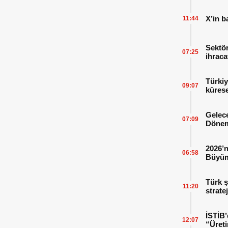
X’in b
11:44
Sektör
07:25
ihraca
finans
Türkiy
09:07
kürese
Gelece
07:09
Dönem
2026’n
06:58
Büyüm
Kitap
Türk ş
11:20
strate
İSTİB’
12:07
“Üreti