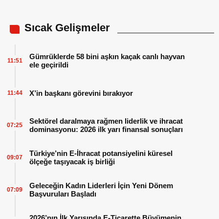
Sıcak Gelişmeler
Gümrüklerde 58 bini aşkın kaçak canlı hayvan
11:51
ele geçirildi
X’in başkanı görevini bırakıyor
11:44
Sektörel daralmaya rağmen liderlik ve ihracat
07:25
dominasyonu: 2026 ilk yarı finansal sonuçları
Türkiye’nin E-İhracat potansiyelini küresel
09:07
ölçeğe taşıyacak iş birliği
Geleceğin Kadın Liderleri İçin Yeni Dönem
07:09
Başvuruları Başladı
2026’nın İlk Yarısında E-Ticarette Büyümenin