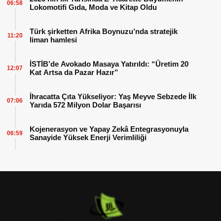
06:58
Lokomotifi Gıda, Moda ve Kitap Oldu
Türk şirketten Afrika Boynuzu’nda stratejik
11:20
liman hamlesi
İSTİB’de Avokado Masaya Yatırıldı: “Üretim 20
12:07
Kat Artsa da Pazar Hazır”
İhracatta Çıta Yükseliyor: Yaş Meyve Sebzede İlk
07:06
Yarıda 572 Milyon Dolar Başarısı
Kojenerasyon ve Yapay Zekâ Entegrasyonuyla
06:59
Sanayide Yüksek Enerji Verimliliği