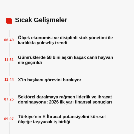
Sıcak Gelişmeler
Ölçek ekonomisi ve disiplinli stok yönetimi ile
06:49
karlılıkta yükseliş trendi
Gümrüklerde 58 bini aşkın kaçak canlı hayvan
11:51
ele geçirildi
X’in başkanı görevini bırakıyor
11:44
Sektörel daralmaya rağmen liderlik ve ihracat
07:25
dominasyonu: 2026 ilk yarı finansal sonuçları
Türkiye’nin E-İhracat potansiyelini küresel
09:07
ölçeğe taşıyacak iş birliği