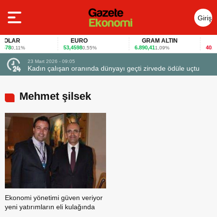
Giriş
Yap
OLAR
EURO
GRAM ALTIN
FAİ
78
53,4598
6.890,41
40,65
0,11%
0,55%
1,09%
-
23 Mart 2026 - 09:05
Kadın çalışan oranında dünyayı geçti zirvede ödüle uçtu
Mehmet şilsek
Ekonomi yönetimi güven veriyor
yeni yatırımların eli kulağında