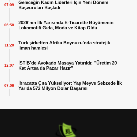
Geleceğin Kadın Liderleri İçin Yeni Dönem
07:09
Başvuruları Başladı
2026’nın İlk Yarısında E-Ticarette Büyümenin
06:58
Lokomotifi Gıda, Moda ve Kitap Oldu
Türk şirketten Afrika Boynuzu’nda stratejik
11:20
liman hamlesi
İSTİB’de Avokado Masaya Yatırıldı: “Üretim 20
12:07
Kat Artsa da Pazar Hazır”
İhracatta Çıta Yükseliyor: Yaş Meyve Sebzede İlk
07:06
Yarıda 572 Milyon Dolar Başarısı