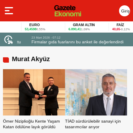
Giriş
Yap
EURO
GRAM ALTIN
FAİZ
53,4598
6.890,41
40,65
0,55%
1,09%
-0,12%
23 Mart 2026 - 07:12
uçtu
Firmalar gıda fuarlarını bu anket ile değerlendirdi
Murat Akyüz
Ömer Niziplioğlu Kente Yaşam
TİAD sürdürülebilir sanayi için
Katan ödülüne layık görüldü
tasarımcılar arıyor