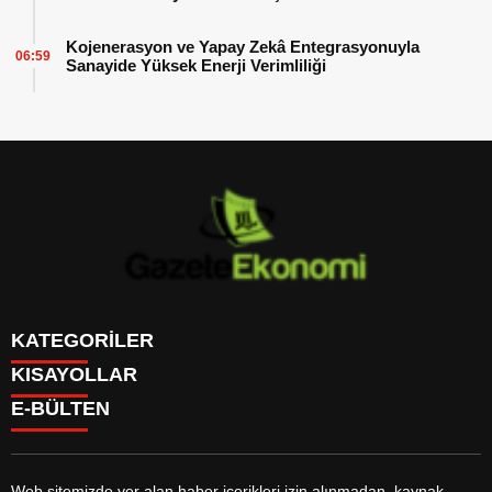
Kojenerasyon ve Yapay Zekâ Entegrasyonuyla
06:59
Sanayide Yüksek Enerji Verimliliği
KATEGORİLER
KISAYOLLAR
GÜNDEM
E-BÜLTEN
DÜNYA
BURÇLAR
SİYASET
CANLI BORSA
EKONOMİ
CANLI SONUÇLAR
SPOR
CANLI TV
MAGAZİN
Web sitemizde yer alan haber içerikleri izin alınmadan, kaynak