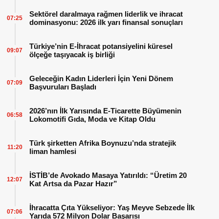
Sektörel daralmaya rağmen liderlik ve ihracat
07:25
dominasyonu: 2026 ilk yarı finansal sonuçları
Türkiye’nin E-İhracat potansiyelini küresel
09:07
ölçeğe taşıyacak iş birliği
Geleceğin Kadın Liderleri İçin Yeni Dönem
07:09
Başvuruları Başladı
2026’nın İlk Yarısında E-Ticarette Büyümenin
06:58
Lokomotifi Gıda, Moda ve Kitap Oldu
Türk şirketten Afrika Boynuzu’nda stratejik
11:20
liman hamlesi
İSTİB’de Avokado Masaya Yatırıldı: “Üretim 20
12:07
Kat Artsa da Pazar Hazır”
İhracatta Çıta Yükseliyor: Yaş Meyve Sebzede İlk
07:06
Yarıda 572 Milyon Dolar Başarısı