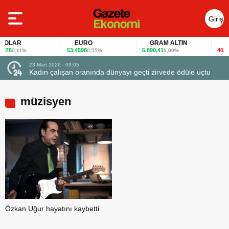
Giriş
Yap
LAR
EURO
GRAM ALTIN
FAİ
78
53,4598
6.890,41
40,65
0,11%
0,55%
1,09%
-0
23 Mart 2026 - 09:05
Kadın çalışan oranında dünyayı geçti zirvede ödüle uçtu
müzisyen
Özkan Uğur hayatını kaybetti