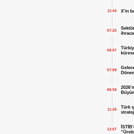
X’in b
11:44
Sektör
07:25
ihraca
finans
Türkiy
09:07
kürese
Gelece
07:09
Dönem
2026’n
06:58
Büyüm
Kitap
Türk ş
11:20
strate
İSTİB’
12:07
“Üreti