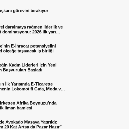
aşkanı görevini bırakıyor
el daralmaya rağmen liderlik ve
t dominasyonu: 2026 ilk yarı
al sonuçları
e’nin E-İhracat potansiyelini
l ölçeğe taşıyacak iş birliği
ğin Kadın Liderleri İçin Yeni
 Başvuruları Başladı
ın İlk Yarısında E-Ticarette
enin Lokomotifi Gıda, Moda ve
 Oldu
irketten Afrika Boynuzu’nda
jik liman hamlesi
de Avokado Masaya Yatırıldı:
m 20 Kat Artsa da Pazar Hazır”