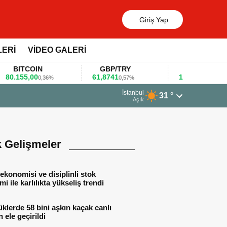
Giriş Yap
LERİ
VİDEO GALERİ
ITCOIN
GBP/TRY
EUR/USD
155,00
61,8741
1,1781
0,36%
0,57%
0,47%
İstanbul
31 °
eğerlendirdi
Açık
k Gelişmeler
ekonomisi ve disiplinli stok
mi ile karlılıkta yükseliş trendi
lerde 58 bini aşkın kaçak canlı
 ele geçirildi