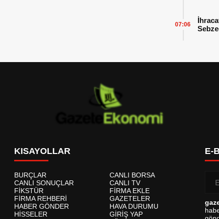
İhraca
07:06
Sebzed
Başarı
KISAYOLLAR
E-
BURÇLAR
CANLI BORSA
CANLI SONUÇLAR
CANLI TV
FİKSTÜR
FİRMA EKLE
FİRMA REHBERİ
GAZETELER
gaz
HABER GÖNDER
HAVA DURUMU
habe
HİSSELER
GİRİŞ YAP
gönd