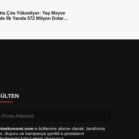
tta Çıta Yükseliyor: Yaş Meyve
e İlk Yarıda 572 Milyon Dolar
sı
BÜLTEN
eteekonomi.com
e-bültenine abone olarak, tarafınıza
r, duyuru ve kampanya içerikli e-postaların
erilmesini kabul etmiş olursunuz.