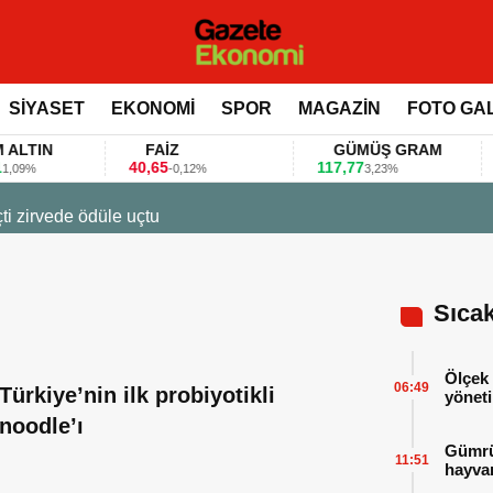
SİYASET
EKONOMİ
SPOR
MAGAZİN
FOTO GA
IN
FAİZ
GÜMÜŞ GRAM
B
40,65
117,77
80.
-0,12%
3,23%
23 Mart 2026 - 07:12
Firmalar gıda fuarlarını bu anket ile d
Sıca
Ölçek 
06:49
Türkiye’nin ilk probiyotikli
yöneti
noodle’ı
Gümrük
11:51
hayvan