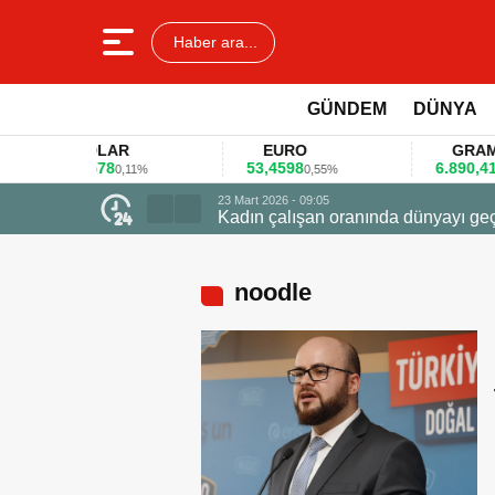
Haber ara...
GÜNDEM
DÜNYA
DOLAR
EURO
GRAM ALT
45,3578
53,4598
6.890,41
0,11%
0,55%
1,09%
geçti zirvede ödüle uçtu
noodle